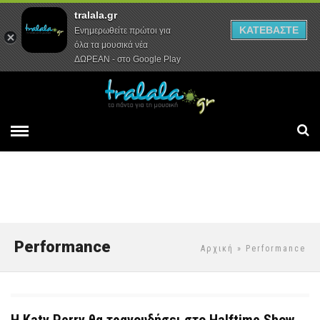
tralala.gr
Αρχική
Συνεντεύξεις
Ρεπορτάζ
ΚΑΤΕΒΑΣΤΕ
Ενημερωθείτε πρώτοι για
όλα τα μουσικά νέα
ΔΩΡΕΑΝ - στο Google Play
Performance
Αρχική
» Performance