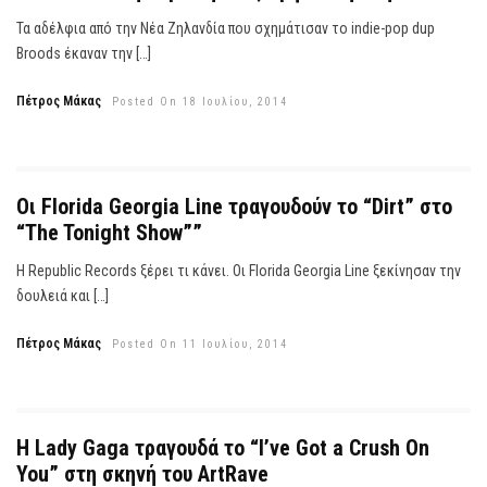
Τα αδέλφια από την Νέα Ζηλανδία που σχημάτισαν το indie-pop dup
Broods έκαναν την […]
Πέτρος Μάκας
Posted On 18 Ιουλίου, 2014
Οι Florida Georgia Line τραγουδούν το “Dirt” στο
“The Tonight Show””
Η Republic Records ξέρει τι κάνει. Οι Florida Georgia Line ξεκίνησαν την
δουλειά και […]
Πέτρος Μάκας
Posted On 11 Ιουλίου, 2014
Η Lady Gaga τραγουδά το “I’ve Got a Crush On
You” στη σκηνή του ArtRave