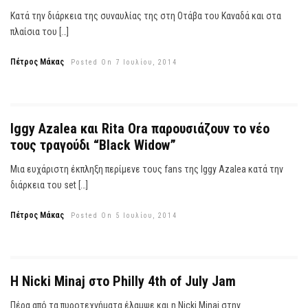
Κατά την διάρκεια της συναυλίας της στη Οτάβα του Καναδά και στα
πλαίσια του […]
Πέτρος Μάκας
Posted On 7 Ιουλίου, 2014
Iggy Azalea και Rita Ora παρουσιάζουν το νέο
τους τραγούδι “Black Widow”
Μια ευχάριστη έκπληξη περίμενε τους fans της Iggy Azalea κατά την
διάρκεια του set […]
Πέτρος Μάκας
Posted On 5 Ιουλίου, 2014
H Nicki Minaj στο Philly 4th of July Jam
Πέρα από τα πυροτεχνήματα έλαμψε και η Nicki Minaj στην