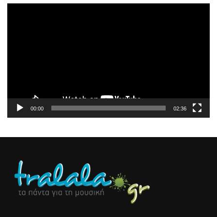
Πρόγραμμα
Αναπαραγωγής
Βίντεο
00:00
02:36