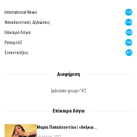
International News
1192
Αποκλειστικές Δηλώσεις
1190
Επίκαιρα Λόγια
408
Ρεπορτάζ
1386
Συνεντεύξεις
470
Διαφήμιση
[adrotate group="4"]
Επίκαιρα Λόγια
Μαρία Παπαλεοντίου | «Ανήκω...
29 Ιουλίου, 2022