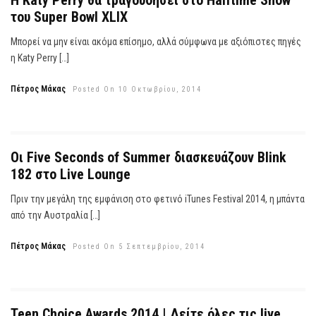
Η Katy Perry θα τραγουδήσει στο Halftime Show
του Super Bowl XLIX
Μπορεί να μην είναι ακόμα επίσημο, αλλά σύμφωνα με αξιόπιστες πηγές
η Katy Perry […]
Πέτρος Μάκας
Posted On 10 Οκτωβρίου, 2014
Οι Five Seconds of Summer διασκευάζουν Blink
182 στο Live Lounge
Πριν την μεγάλη της εμφάνιση στο φετινό iTunes Festival 2014, η μπάντα
από την Αυστραλία […]
Πέτρος Μάκας
Posted On 5 Σεπτεμβρίου, 2014
Teen Choice Awards 2014 | Δείτε όλες τις live