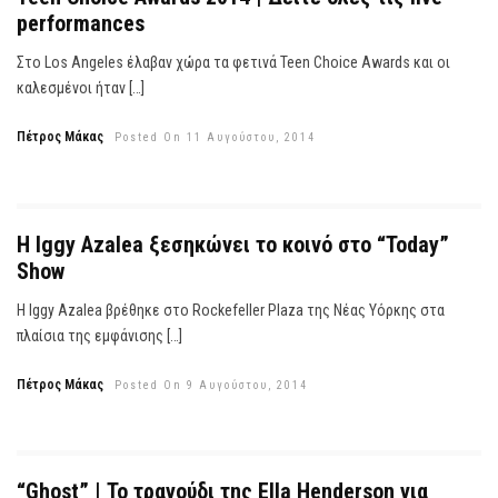
performances
Στο Los Angeles έλαβαν χώρα τα φετινά Teen Choice Awards και οι
καλεσμένοι ήταν […]
Πέτρος Μάκας
Posted On 11 Αυγούστου, 2014
Η Iggy Azalea ξεσηκώνει το κοινό στο “Today”
Show
Η Iggy Azalea βρέθηκε στο Rockefeller Plaza της Νέας Υόρκης στα
πλαίσια της εμφάνισης […]
Πέτρος Μάκας
Posted On 9 Αυγούστου, 2014
“Ghost” | Το τραγούδι της Ella Henderson για