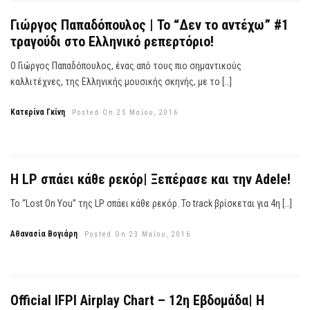
Γιώργος Παπαδόπουλος | Το “Δεν το αντέχω” #1
τραγούδι στο Ελληνικό ρεπερτόριο!
Ο Γιώργος Παπαδόπουλος, ένας από τους πιο σημαντικούς
καλλιτέχνες, της Ελληνικής μουσικής σκηνής, με το […]
Κατερίνα Γκίνη
Posted On 25 Μαΐου, 2016
H LP σπάει κάθε ρεκόρ| Ξεπέρασε και την Adele!
Το “Lost On You” της LP σπάει κάθε ρεκόρ. Το track βρίσκεται για 4η […]
Αθανασία Βογιάρη
Posted On 23 Μαΐου, 2016
Official IFPI Airplay Chart – 12η Εβδομάδα| Η