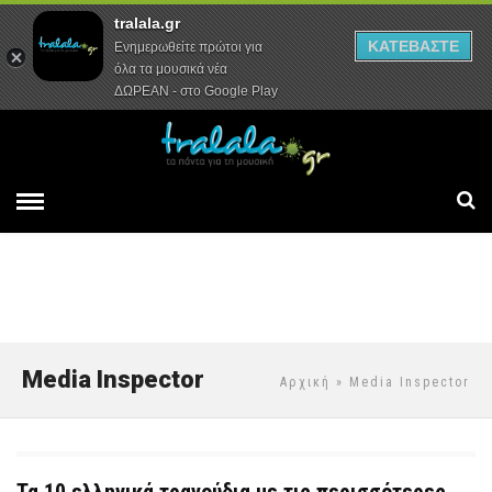
tralala.gr
Αρχική
Συνεντεύξεις
Ρεπορτάζ
ΚΑΤΕΒΑΣΤΕ
Ενημερωθείτε πρώτοι για
όλα τα μουσικά νέα
ΔΩΡΕΑΝ - στο Google Play
Media Inspector
Αρχική
» Media Inspector