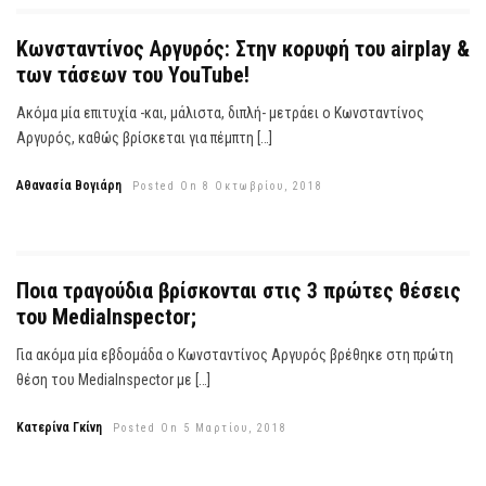
Κωνσταντίνος Αργυρός: Στην κορυφή του airplay &
των τάσεων του YouTube!
Ακόμα μία επιτυχία -και, μάλιστα, διπλή- μετράει ο Κωνσταντίνος
Αργυρός, καθώς βρίσκεται για πέμπτη […]
Αθανασία Βογιάρη
Posted On 8 Οκτωβρίου, 2018
Ποια τραγούδια βρίσκονται στις 3 πρώτες θέσεις
του MediaInspector;
Για ακόμα μία εβδομάδα ο Κωνσταντίνος Αργυρός βρέθηκε στη πρώτη
θέση του MediaInspector με […]
Κατερίνα Γκίνη
Posted On 5 Μαρτίου, 2018