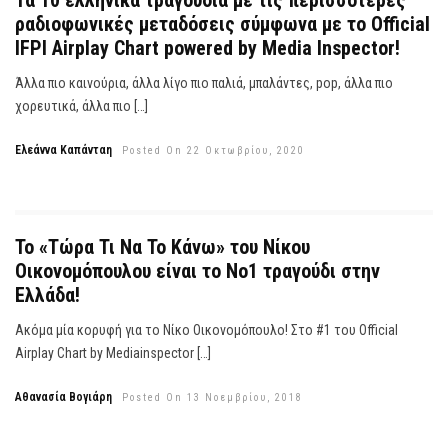
Τα 10 ελληνικά τραγούδια με τις περισσότερες
ραδιοφωνικές μεταδόσεις σύμφωνα με το Official
IFPI Airplay Chart powered by Media Inspector!
Άλλα πιο καινούρια, άλλα λίγο πιο παλιά, μπαλάντες, pop, άλλα πιο
χορευτικά, άλλα πιο […]
Ελεάννα Καπάνταη
Posted On 22 Οκτωβρίου, 2020
Το «Τώρα Τι Να Το Κάνω» του Νίκου
Οικονομόπουλου είναι το Νο1 τραγούδι στην
Ελλάδα!
Ακόμα μία κορυφή για το Νίκο Οικονομόπουλο! Στο #1 του Official
Airplay Chart by Mediainspector […]
Αθανασία Βογιάρη
Posted On 13 Νοεμβρίου, 2018