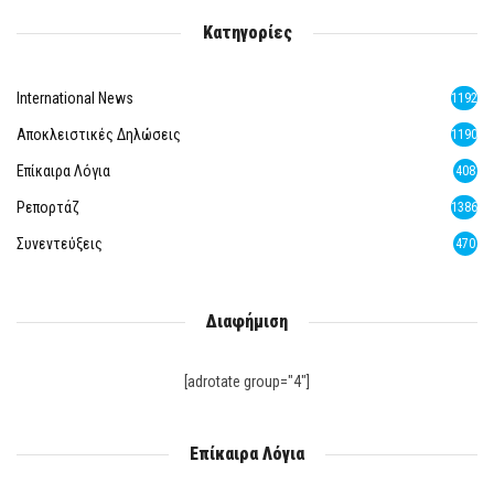
Κατηγορίες
International News
1192
Αποκλειστικές Δηλώσεις
1190
Επίκαιρα Λόγια
408
Ρεπορτάζ
1386
Συνεντεύξεις
470
Διαφήμιση
[adrotate group="4"]
Επίκαιρα Λόγια