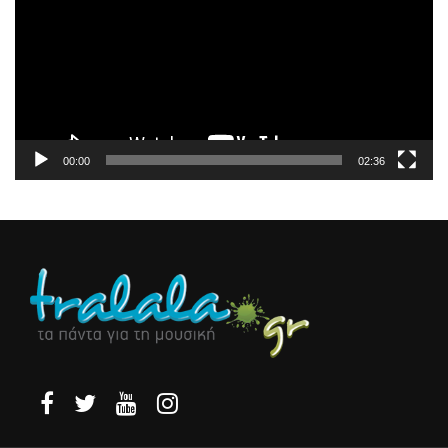
Βίντεο
00:00
02:36