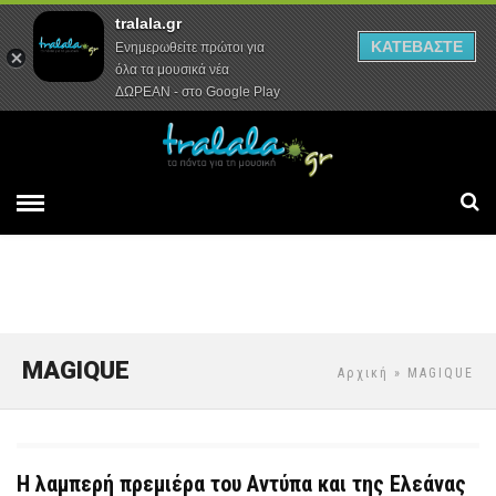
tralala.gr
Αρχική
Συνεντεύξεις
Ρεπορτάζ
ΚΑΤΕΒΑΣΤΕ
Ενημερωθείτε πρώτοι για
όλα τα μουσικά νέα
ΔΩΡΕΑΝ - στο Google Play
MAGIQUE
Αρχική
» MAGIQUE
Η λαμπερή πρεμιέρα του Αντύπα και της Ελεάνας