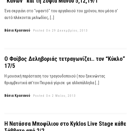
“Κανών” και τη Σοφία Μάνου 5,12,19/1
Ένα σεργιάνι στο "υφαντό" του αργαλειού του χρόνου, που μέσα σ'
αυτό πλέκονται μελωδίες, […]
Βάσια Κρασανού
Posted On 29 Δεκεμβρίου, 2013
Ο Φοίβος Δεληβοριάς τετραγωνίζει.. τον “Κύκλο”
17/5
Η μουσική παράσταση του τραγουδοποιού ( που ξεκινώντας
θριαμβευτικά απ’τον Πειραιά γύρισε -με αλλεπάλληλα […]
Βάσια Κρασανού
Posted On 2 Μαΐου, 2013
Η Νατάσσα Μποφίλιου στο Kyklos Live Stage κάθε
Σάββατο από 2/2