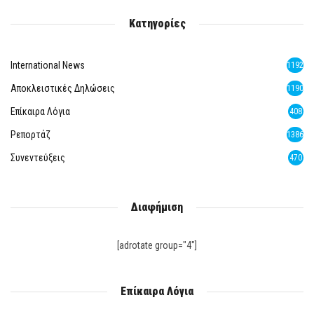
Κατηγορίες
International News
1192
Αποκλειστικές Δηλώσεις
1190
Επίκαιρα Λόγια
408
Ρεπορτάζ
1386
Συνεντεύξεις
470
Διαφήμιση
[adrotate group="4"]
Επίκαιρα Λόγια