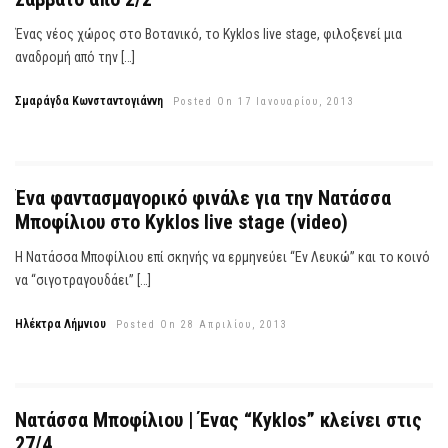
Ένας νέος χώρος στο Βοτανικό, το Kyklos live stage, φιλοξενεί μια
αναδρομή από την […]
Σμαράγδα Κωνσταντογιάννη
Posted On 17 Ιανουαρίου, 2013
Ένα φαντασμαγορικό φινάλε για την Νατάσσα
Μποφίλιου στο Kyklos live stage (video)
Η Νατάσσα Μποφίλιου επί σκηνής να ερμηνεύει “Εν Λευκώ” και το κοινό
να “σιγοτραγουδάει” […]
Ηλέκτρα Λήμνιου
Posted On 28 Απριλίου, 2013
Νατάσσα Μποφίλιου | Ένας “Kyklos” κλείνει στις
27/4