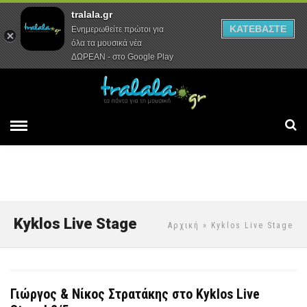
tralala.gr
Αρχική
Συνεντεύξεις
Ρεπορτάζ
ΚΑΤΕΒΑΣΤΕ
Ενημερωθείτε πρώτοι για
όλα τα μουσικά νέα
ΔΩΡΕΑΝ - στο Google Play
Kyklos Live Stage
Αρχική
» Kyklos Live Stage
Γιώργος & Νίκος Στρατάκης στο Kyklos Live