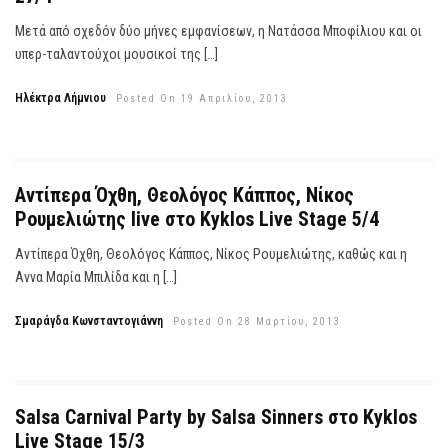
Μετά από σχεδόν δύο μήνες εμφανίσεων, η Νατάσσα Μποφίλιου και οι
υπερ-ταλαντούχοι μουσικοί της […]
Ηλέκτρα Λήμνιου
Posted On 19 Απριλίου, 2013
Αντίπερα Όχθη, Θεολόγος Κάππος, Νίκος
Ρουμελιώτης live στο Kyklos Live Stage 5/4
Αντίπερα Όχθη, Θεολόγος Κάππος, Νίκος Ρουμελιώτης, καθώς και η
Αννα Μαρία Μπιλίδα και η […]
Σμαράγδα Κωνσταντογιάννη
Posted On 28 Μαρτίου, 2013
Salsa Carnival Party by Salsa Sinners στο Kyklos
Live Stage 15/3