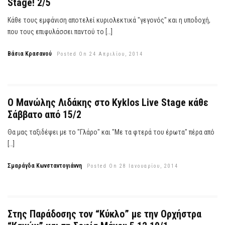
Stage! 2/5
Κάθε τους εμφάνιση αποτελεί κυριολεκτικά "γεγονός" και η υποδοχή,
που τους επιφυλάσσει παντού το […]
Βάσια Κρασανού
Posted On 24 Απριλίου, 2014
Ο Μανώλης Λιδάκης στο Kyklos Live Stage κάθε
Σάββατο από 15/2
Θα μας ταξιδέψει με το "Γλάρο" και "Με τα φτερά του έρωτα" πέρα από
[…]
Σμαράγδα Κωνσταντογιάννη
Posted On 28 Ιανουαρίου, 2014
Στης Παράδοσης τον “Κύκλο” με την Ορχήστρα