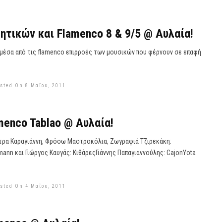
ητικών και Flamenco 8 & 9/5 @ Αυλαία!
 μέσα από τις flamenco επιρροές των μουσικών που φέρνουν σε επαφή
sted On 8 Μαΐου, 2011
enco Tablao @ Αυλαία!
ρα Καραγιάννη, Φρόσω Μαστροκόλια, Ζωγραφιά Τζιρεκάκη:
ann και Γιώργος Καυγάς: ΚιθάρεςΓιάννης Παπαγιαννούλης: CajonYota
sted On 4 Μαΐου, 2011