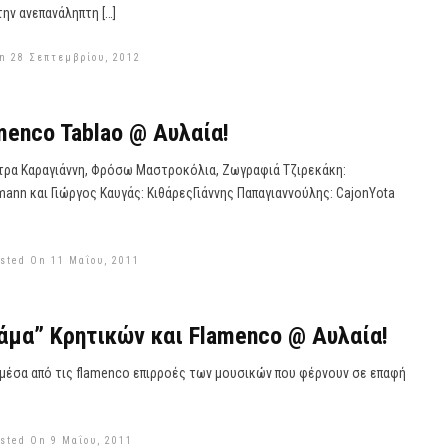
ην ανεπανάληπτη […]
n 28 Σεπτεμβρίου, 2012
enco Tablao @ Αυλαία!
ρα Καραγιάννη, Φρόσω Μαστροκόλια, Ζωγραφιά Τζιρεκάκη:
ann και Γιώργος Καυγάς: ΚιθάρεςΓιάννης Παπαγιαννούλης: CajonYota
sted On 11 Μαΐου, 2011
μα” Κρητικών και Flamenco @ Αυλαία!
 μέσα από τις flamenco επιρροές των μουσικών που φέρνουν σε επαφή
sted On 9 Μαΐου, 2011