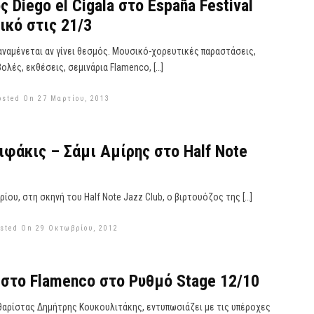
 Diego el Cigala στο España Festival
ικό στις 21/3
 αναμένεται αν γίνει θεσμός. Μουσικό-χορευτικές παραστάσεις,
λές, εκθέσεις, σεμινάρια Flamenco, […]
osted On 27 Μαρτίου, 2013
ιφάκις – Σάμι Αμίρης στο Half Note
ρίου, στη σκηνή του Half Note Jazz Club, ο βιρτουόζος της […]
sted On 29 Οκτωβρίου, 2012
Αφιέρωμα στο Flamenco στο Ρυθμό Stage ‏ 12/10
θαρίστας Δημήτρης Κουκουλιτάκης, εντυπωσιάζει με τις υπέροχες