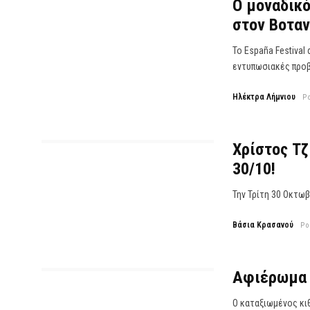
Ο μοναδικός
στον Βοταν
Το España Festival
εντυπωσιακές προβο
Ηλέκτρα Λήμνιου
P
Χρίστος Τζ
30/10!
Την Τρίτη 30 Οκτωβ
Βάσια Κρασανού
Po
Ο καταξιωμένος κι