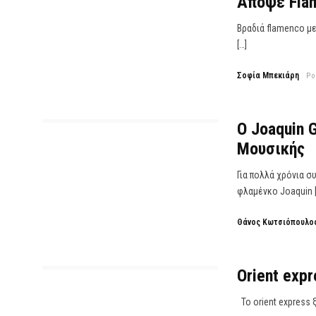
Απόψε Fla
Βραδιά flamenco με 
[…]
Σοφία Μπεκιάρη
Po
O Joaquin 
Μουσικής
Για πολλά χρόνια σ
φλαμένκο Joaquin [
Θάνος Κωτσιόπουλο
Orient exp
Το orient express ξ