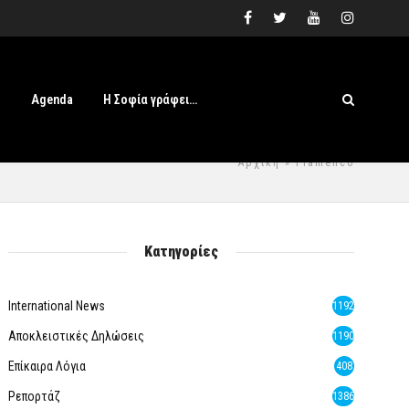
s
Agenda
Η Σοφία γράφει…
Αρχική
» Flamenco
Κατηγορίες
International News
1192
Αποκλειστικές Δηλώσεις
1190
Επίκαιρα Λόγια
408
Ρεπορτάζ
1386