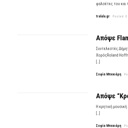
φαλσέτες του και τ
tralala.gr
Posted O
Απόψε Flam
Συντελεστές:Δήμητ
ΧορόςRoland Hoffm
[…]
Σοφία Μπεκιάρη
Po
Απόψε “Κρά
Η κρητική μουσική
[…]
Σοφία Μπεκιάρη
Po