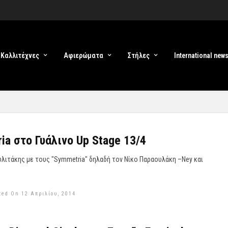
Καλλιτέχνες
Αφιερώματα
Στήλες
International new
ia στο Γυάλινο Up Stage 13/4
λιτάκης με τους "Symmetria" δηλαδή τον Νίκο Παραουλάκη –Νey και
ted On 12 Απριλίου, 2014