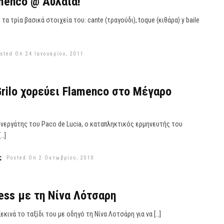
menco @ Αυλαία!
τα τρία βασικά στοιχεία του: cante (τραγούδι), toque (κιθάρα) y baile
sted On 24 Ιανουαρίου, 2011
Grilo χορεύει Flamenco στο Μέγαρο
υνεργάτης του Paco de Lucia, ο καταπληκτικός ερμηνευτής του
…]
ς
Posted On 2 Οκτωβρίου, 2010
ress με τη Νίνα Λότσαρη
εκινά το ταξίδι του με οδηγό τη Νίνα Λοτσάρη για να […]