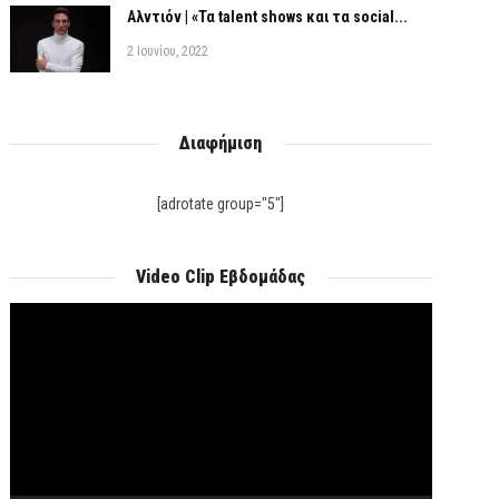
Αλντιόν | «Τα talent shows και τα social...
2 Ιουνίου, 2022
Διαφήμιση
[adrotate group="5"]
Video Clip Εβδομάδας
Πρόγραμμα
Αναπαραγωγής
Βίντεο