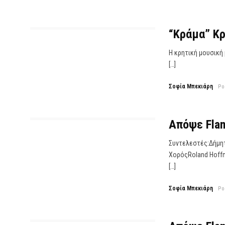
“Κράμα” Κρ
Η κρητική μουσική
[…]
Σοφία Μπεκιάρη
Po
Απόψε Flam
Συντελεστές:Δήμητ
ΧορόςRoland Hoffm
[…]
Σοφία Μπεκιάρη
Po