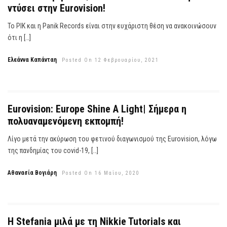
ντύσει στην Eurovision!
Το ΡΙΚ και η Panik Records είναι στην ευχάριστη θέση να ανακοινώσουν
ότι η […]
Ελεάννα Καπάνταη
Posted On 12 Φεβρουαρίου, 2021
Eurovision: Europe Shine A Light| Σήμερα η
πολυαναμενόμενη εκπομπή!
Λίγο μετά την ακύρωση του φετινού διαγωνισμού της Eurovision, λόγω
της πανδημίας του covid-19, […]
Αθανασία Βογιάρη
Posted On 16 Μαΐου, 2020
Η Stefania μιλά με τη Nikkie Tutorials και