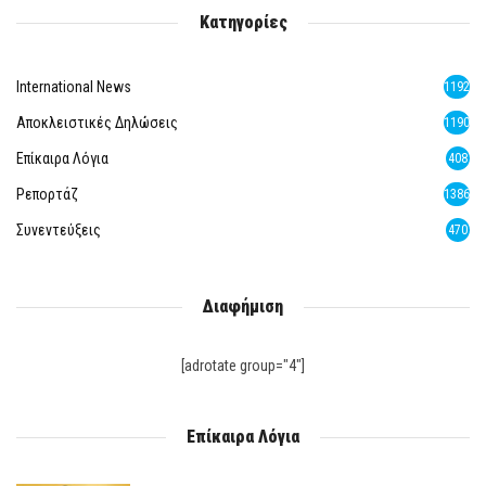
Κατηγορίες
International News
1192
Αποκλειστικές Δηλώσεις
1190
Επίκαιρα Λόγια
408
Ρεπορτάζ
1386
Συνεντεύξεις
470
Διαφήμιση
[adrotate group="4"]
Επίκαιρα Λόγια