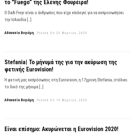
το “Fuego” της Ελένης Φουρέιρα!
Ο Daði Freyr είναι ο άνθρωπος που είχε επιλεγεί για να εκπροσωπήσει
την Ισλανδία […]
Αθανασία Βογιάρη
Posted On 23 Μαρτίου, 2020
Stefania| Το μήνυμά της για την ακύρωση της
φετινής Eurovision!
Η φετινή μας εκπρόσωπος στη Eurovision, η 17χρονη Stefania, στέλνει
το δικό της μήνυμα […]
Αθανασία Βογιάρη
Posted On 19 Μαρτίου, 2020
Είναι επίσημο: Ακυρώνεται η Eurovision 2020!