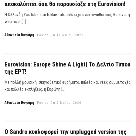
αποκαλύπτει όσα θα παρουσίαζε στη Eurovision!
Η Ολλανδή YouTube star Nikkie Tutorials είχε ανακοινωθεί πως θα είναι η
web host […]
Αθανασία Βογιάρη
Posted On 11 Μαΐου, 2020
Eurovision: Europe Shine A Light| Το Δελτίο Τύπου
της ΕΡΤ!
Με πολλή μουσική, σκηνοθετικά ευρήματα, παλιές και νέες συμμετοχές
και πολλές εκπλήξεις, η Ευρώπη […]
Αθανασία Βογιάρη
Posted On 7 Μαΐου, 2020
Ο Sandro κυκλοφορεί την unplugged version της