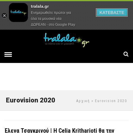
tralala.gr
Αρχική
Συνεντεύξεις
Ρεπορτάζ
ΚΑΤΕΒΑΣΤΕ
Ενημερωθείτε πρώτοι για
όλα τα μουσικά νέα
ΔΩΡΕΑΝ - στο Google Play
Eurovision 2020
Αρχική
» Eurovision 2020
Έλενα Τσαγκρινού | Η Celia Kritharioti θα την