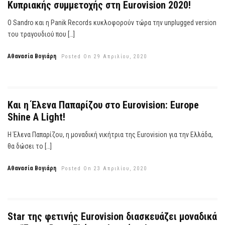
Κυπριακής συμμετοχής στη Eurovision 2020!
Ο Sandro και η Panik Records κυκλοφορούν τώρα την unplugged version
του τραγουδιού που […]
Αθανασία Βογιάρη
Posted On 29 Απριλίου, 2020
Και η Έλενα Παπαρίζου στο Eurovision: Europe
Shine A Light!
Η Έλενα Παπαρίζου, η μοναδική νικήτρια της Eurovision για την Ελλάδα,
θα δώσει το […]
Αθανασία Βογιάρη
Posted On 23 Απριλίου, 2020
Star της φετινής Eurovision διασκευάζει μοναδικά