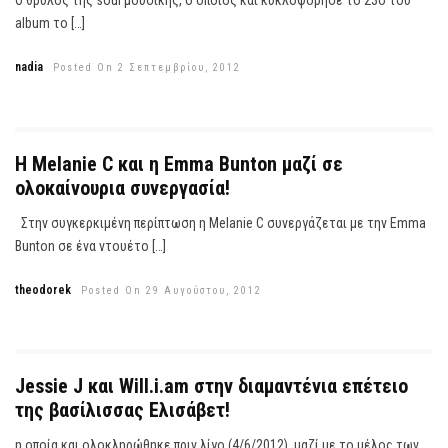
Ο θρύλος της soul μουσικής, ο οποίος και κυκλοφόρησε το 23ο του
album το […]
nadia
Posted On 2 Σεπτεμβρίου, 2012
Η Melanie C και η Emma Bunton μαζί σε
ολοκαίνουρια συνεργασία!
Στην συγκερκιμένη περίπτωση η Melanie C συνεργάζεται με την Emma
Bunton σε ένα ντουέτο […]
theodorek
Posted On 29 Αυγούστου, 2012
Jessie J και Will.i.am στην διαμαντένια επέτειο
της βασίλισσας Ελισάβετ!
η οποία και ολοκληρώθηκε πριν λίγο (4/6/2012), μαζί με το μέλος των