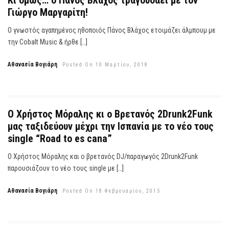
Κι όμως… ο Πάνος Βλάχος τραγουδάει με τον
Γιώργο Μαργαρίτη!
Ο γνωστός αγαπημένος ηθοποιός Πάνος Βλάχος ετοιμάζει άλμπουμ με
την Cobalt Music & ήρθε […]
Αθανασία Βογιάρη
Posted On 10 Μαρτίου, 2018
Ο Χρήστος Μόραλης κι ο Βρετανός 2Drunk2Funk
μας ταξιδεύουν μέχρι την Ισπανία με το νέο τους
single “Road to es cana”
Ο Χρήστος Μόραλης και ο βρετανός DJ/παραγωγός 2Drunk2Funk
παρουσιάζουν το νέο τους single με […]
Αθανασία Βογιάρη
Posted On 18 Φεβρουαρίου, 2015