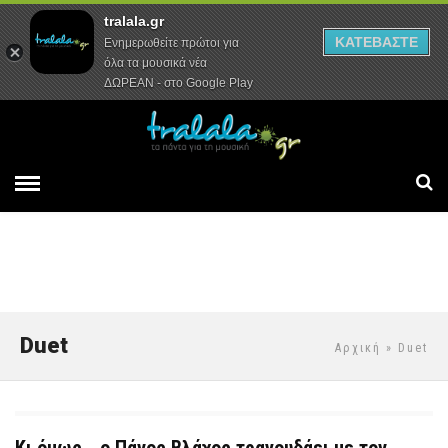
tralala.gr
Αρχική
Συνεντεύξεις
Ρεπορτάζ
ΚΑΤΕΒΑΣΤΕ
Ενημερωθείτε πρώτοι για
όλα τα μουσικά νέα
ΔΩΡΕΑΝ - στο Google Play
Duet
Αρχική
» Duet