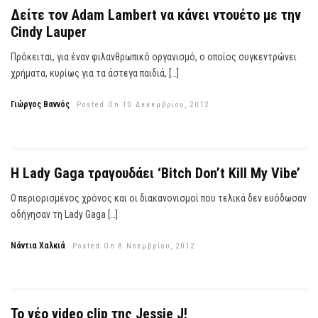
Δείτε τον Adam Lambert να κάνει ντουέτο με την
Cindy Lauper
Πρόκειται, για έναν φιλανθρωπικό οργανισμό, ο οποίος συγκεντρώνει
χρήματα, κυρίως για τα άστεγα παιδιά, […]
Γιώργος Βαννός
Posted On 10 Δεκεμβρίου, 2012
Η Lady Gaga τραγουδάει ‘Bitch Don’t Kill My Vibe’
Ο περιορισμένος χρόνος και οι διακανονισμοί που τελικά δεν ευόδωσαν
οδήγησαν τη Lady Gaga […]
Νάντια Χαλκιά
Posted On 8 Νοεμβρίου, 2012
Το νέο video clip της Jessie J!