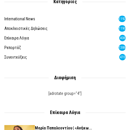
Κατηγορίες
International News
1192
Αποκλειστικές Δηλώσεις
1190
Επίκαιρα Λόγια
408
Ρεπορτάζ
1386
Συνεντεύξεις
470
Διαφήμιση
[adrotate group="4"]
Επίκαιρα Λόγια
Μαρία Παπαλεοντίου | «Ανήκω...