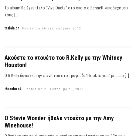
To album θα έχει τίτλο "Viva Duets" στο οποίο ο Bennett «υποδέχεται»
τους […]
tralala.gr
Posted On 26 Σεπτεμβρίου, 2012
Ακούστε το ντουέτο του R.Kelly με την Whitney
Houston!
Ο R.Kelly δανείζει την φωνή του στο τραγούδι "I look to you" μια από […]
theodorek
Posted On 26 Σεπτεμβρίου, 2012
Ο Stevie Wonder ήθελε ντουέτο με την Amy
Winehouse!