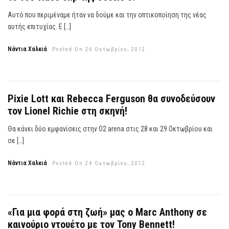
Αυτό που περιμέναμε ήταν να δούμε και την οπτικοποίηση της νέας
αυτής επιτυχίας. Ε […]
Νάντια Χαλκιά
Posted On 26 Οκτωβρίου, 2012
Pixie Lott και Rebecca Ferguson θα συνοδεύσουν
τον Lionel Richie στη σκηνή!
Θα κάνει δύο εμφανίσεις στην O2 arena στις 28 και 29 Οκτωβρίου και
σε […]
Νάντια Χαλκιά
Posted On 24 Οκτωβρίου, 2012
«Για μια φορά στη ζωή» μας ο Marc Anthony σε
καινούριο ντουέτο με τον Tony Bennett!