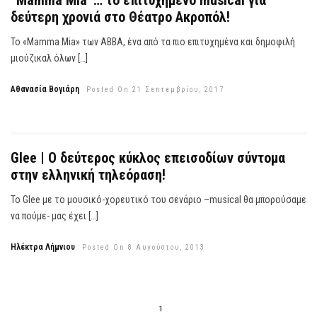
“Mamma Mia”… το επιτυχημένο musical για
δεύτερη χρονιά στο Θέατρο Ακροπόλ!
Το «Mamma Mia» των ΑΒΒΑ, ένα από τα πιο επιτυχημένα και δημοφιλή
μιούζικαλ όλων […]
Αθανασία Βογιάρη
Posted On 21 Σεπτεμβρίου, 2017
Glee | Ο δεύτερος κύκλος επεισοδίων σύντομα
στην ελληνική τηλεόραση!
Το Glee με το μουσικό-χορευτικό του σενάριο –musical θα μπορούσαμε
να πούμε- μας έχει […]
Ηλέκτρα Λήμνιου
Posted On 8 Αυγούστου, 2013
1