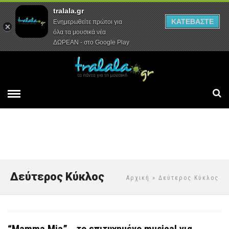
tralala.gr
Αρχική
Συνεντεύξεις
Ρεπορτάζ
ΚΑΤΕΒΑΣΤΕ
Ενημερωθείτε πρώτοι για
όλα τα μουσικά νέα
ΔΩΡΕΑΝ - στο Google Play
Δεύτερος Κύκλος
Αρχική
» Δεύτερος Κύκλος