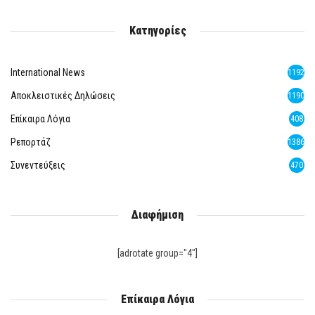
Κατηγορίες
International News
1192
Αποκλειστικές Δηλώσεις
1190
Επίκαιρα Λόγια
408
Ρεπορτάζ
1386
Συνεντεύξεις
470
Διαφήμιση
[adrotate group="4"]
Επίκαιρα Λόγια