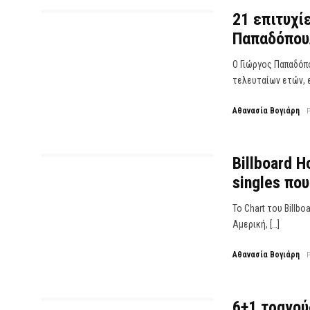
21 επιτυχί
Παπαδόπουλ
Ο Γιώργος Παπαδόπ
τελευταίων ετών, εί
Αθανασία Βογιάρη
Billboard H
singles πο
Το Chart του Billb
Αμερική, […]
Αθανασία Βογιάρη
6+1 τραγού