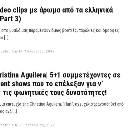
ideo clips με άρωμα από τα ελληνικά
Part 3)
 στο μυαλό μας παραμένουν όμως βουτιές, παραλίες και όμορφες
ι […]
Posted On 14 Αυγούστου, 2019
ristina Aguilera| 5+1 συμμετέχοντες σε
lent shows που το επέλεξαν για ν’
 τις φωνητικές τους δυνατότητες!
α επιτυχία της Christina Aguilera, "Hurt", έχει χιλιοτραγουδηθεί από
ς ανά […]
Posted On 23 Ιανουαρίου, 2020