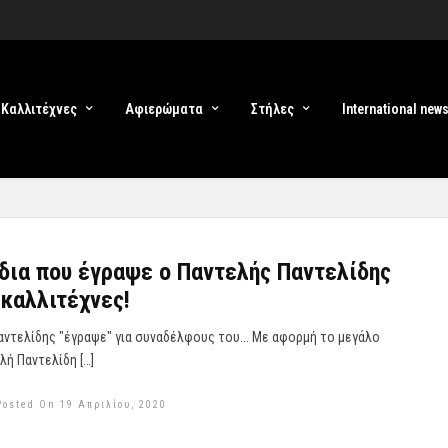
Καλλιτέχνες
Αφιερώματα
Στήλες
International new
δια που έγραψε ο Παντελής Παντελίδης
 καλλιτέχνες!
αντελίδης "έγραψε" για συναδέλφους του... Με αφορμή τo μεγάλο
λή Παντελίδη […]
Posted On 19 Απριλίου, 2020