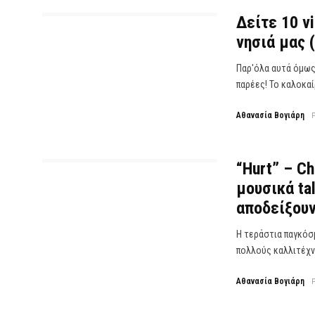
Δείτε 10 v
νησιά μας (
Παρ'όλα αυτά όμως
παρέες! Το καλοκαίρ
Αθανασία Βογιάρη
“Hurt” – Ch
μουσικά ta
αποδείξουν
Η τεράστια παγκόσμι
πολλούς καλλιτέχνε
Αθανασία Βογιάρη