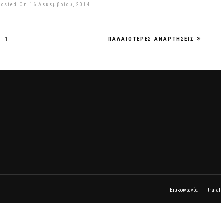
Posted On 16 Δεκεμβρίου, 2014
1
ΠΑΛΑΙΌΤΕΡΕΣ ΑΝΑΡΤΉΣΕΙΣ
Επικοινωνία
trala