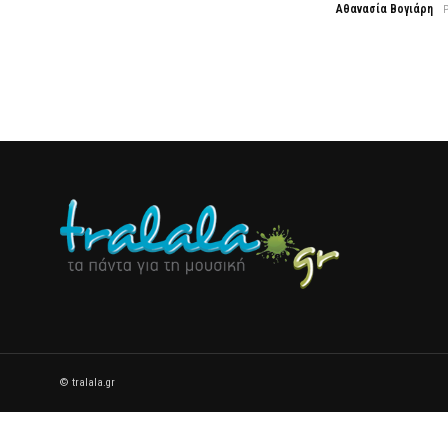
Αθανασία Βογιάρη
© tralala.gr