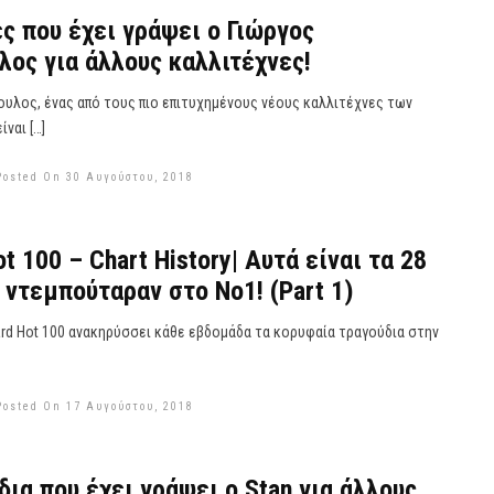
ες που έχει γράψει ο Γιώργος
ος για άλλους καλλιτέχνες!
ουλος, ένας από τους πιο επιτυχημένους νέους καλλιτέχνες των
ναι […]
Posted On 30 Αυγούστου, 2018
ot 100 – Chart History| Αυτά είναι τα 28
υ ντεμπούταραν στο Νο1! (Part 1)
oard Hot 100 ανακηρύσσει κάθε εβδομάδα τα κορυφαία τραγούδια στην
Posted On 17 Αυγούστου, 2018
δια που έχει γράψει ο Stan για άλλους