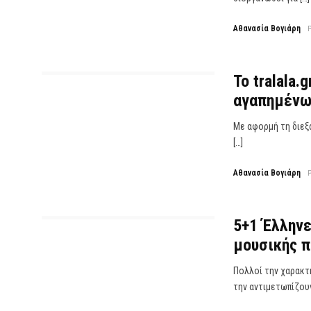
Αθανασία Βογιάρη
Το tralala
αγαπημένων
Με αφορμή τη διεξα
[…]
Αθανασία Βογιάρη
5+1 Έλλην
μουσικής π
Πολλοί την χαρακτη
την αντιμετωπίζου