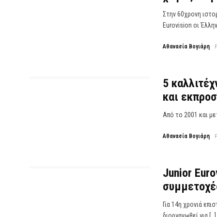
Στην 60χρονη ιστο
Eurovision οι Έλλη
Αθανασία Βογιάρη
5 καλλιτέχ
και εκπροσ
Από το 2001 και με
Αθανασία Βογιάρη
Junior Euro
συμμετοχές
Για 14η χρονιά επι
διοργανωθεί για […]