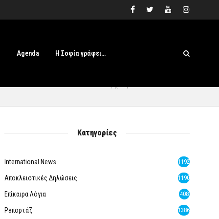
s
Agenda
Η Σοφία γράφει…
Αρχική
» Best & The Rest
Κατηγορίες
International News
1192
Αποκλειστικές Δηλώσεις
1190
Επίκαιρα Λόγια
408
Ρεπορτάζ
1386