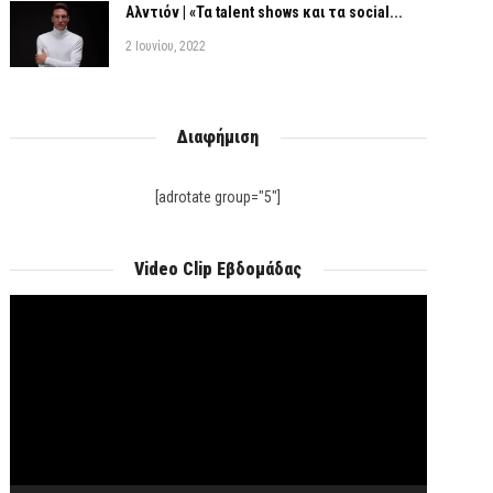
Αλντιόν | «Τα talent shows και τα social...
2 Ιουνίου, 2022
Διαφήμιση
[adrotate group="5"]
Video Clip Εβδομάδας
Πρόγραμμα
Αναπαραγωγής
Βίντεο