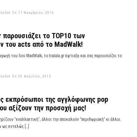
Posted On 17 Νοεμβρίου, 2016
.gr παρουσιάζει το TOP10 των
 του acts από το MadWalk!
γωγή του 5ου MadWalk, το tralala.gr έφτιαξε και σας παρουσιάζει το
Posted On 29 Απριλίου, 2015
ες εκπρόσωποι της αγγλόφωνης pop
ου αξίζουν την προσοχή μας!
ρίζουν "εναλλακτική", άλλοι την αποκαλούν "περιθωριακή" κι άλλοι
ν ως εντελώς […]