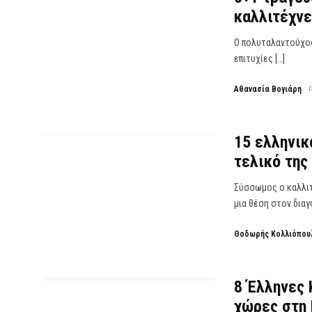
καλλιτέχνε
Ο πολυταλαντούχος 
επιτυχίες […]
Αθανασία Βογιάρη
15 ελληνικ
τελικό της 
Σύσσωμος ο καλλιτ
μια θέση στον διαγ
Θοδωρής Κολλιόπου
8 Έλληνες
χώρες στη 