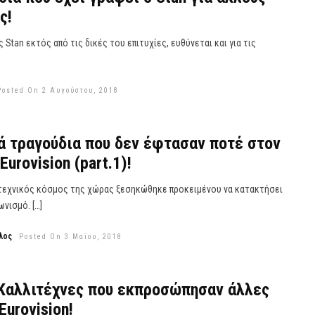
ς!
Stan εκτός από τις δικές του επιτυχίες, ευθύνεται και για τις
Posted On 2 Αυγούστου, 2018
ά τραγούδια που δεν έφτασαν ποτέ στον
Eurovision (part.1)!
εχνικός κόσμος της χώρας ξεσηκώθηκε προκειμένου να κατακτήσει
ωνισμό. […]
λος
Posted On 3 Μαΐου, 2018
 Καλλιτέχνες που εκπροσώπησαν άλλες
Eurovision!