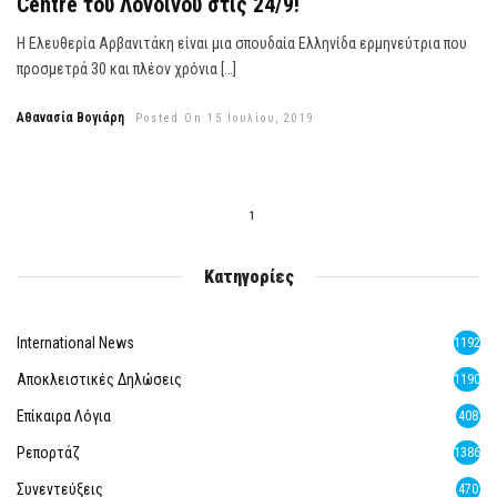
Centre του Λονδίνου στις 24/9!
Η Ελευθερία Αρβανιτάκη είναι μια σπουδαία Ελληνίδα ερμηνεύτρια που
προσμετρά 30 και πλέον χρόνια […]
Αθανασία Βογιάρη
Posted On 15 Ιουλίου, 2019
1
Κατηγορίες
International News
1192
Αποκλειστικές Δηλώσεις
1190
Επίκαιρα Λόγια
408
Ρεπορτάζ
1386
Συνεντεύξεις
470