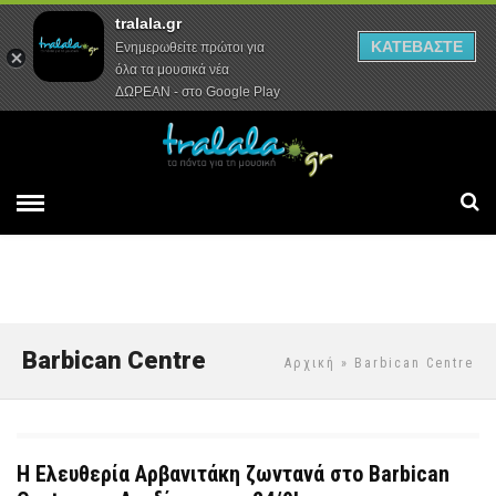
tralala.gr
Αρχική
Συνεντεύξεις
Ρεπορτάζ
ΚΑΤΕΒΑΣΤΕ
Ενημερωθείτε πρώτοι για
όλα τα μουσικά νέα
ΔΩΡΕΑΝ - στο Google Play
Barbican Centre
Αρχική
» Barbican Centre
Η Ελευθερία Αρβανιτάκη ζωντανά στο Barbican