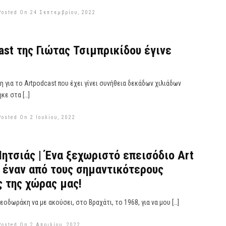
Posted On 24 Σεπτεμβρίου, 2022
ast της Γιώτας Τσιμπρικίδου έγινε
η για το Artpodcast που έχει γίνει συνήθεια δεκάδων χιλιάδων
κε στα […]
Posted On 2 Ιουλίου, 2022
τσιάς | Ένα ξεχωριστό επεισόδιο Art
 έναν από τους σημαντικότερους
 της χώρας μας!
οδωράκη να με ακούσει, στο Βραχάτι, το 1968, για να μου […]
Posted On 2 Απριλίου, 2022