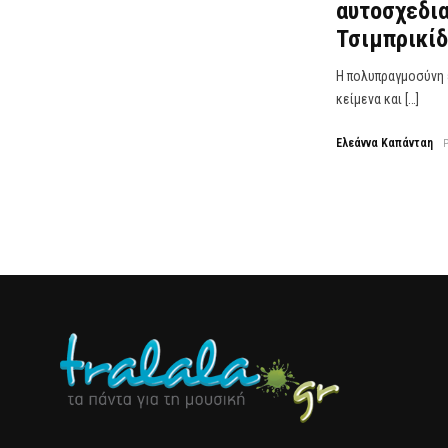
αυτοσχεδια
Τσιμπρικίδ
Η πολυπραγμοσύνη ε
κείμενα και […]
Ελεάννα Καπάνταη