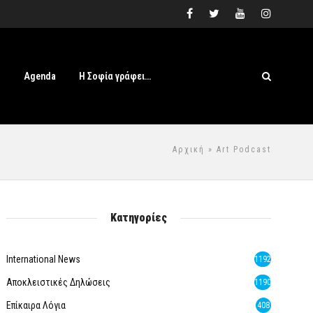
s
Agenda
Η Σοφία γράφει…
Αρχική
» Art Podcast
Κατηγορίες
International News
1192
Αποκλειστικές Δηλώσεις
1190
Επίκαιρα Λόγια
408