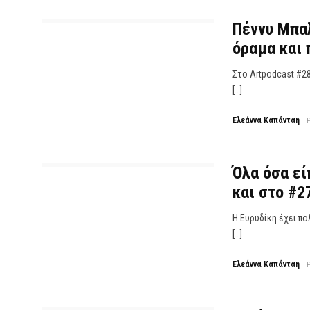
Πέννυ Μπαλ
όραμα και 
Στο Artpodcast #28
[…]
Ελεάννα Καπάνταη
Όλα όσα εί
και στο #2
Η Ευρυδίκη έχει πολ
[…]
Ελεάννα Καπάνταη