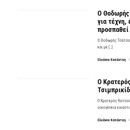
Ο Θοδωρής 
για τέχνη,
προσπαθεί 
Ο Θοδωρής Τσάτσος
και με […]
Ελεάννα Καπάνταη
Ο Κρατερός
Τσιμπρικίδ
Ο Κρατερός Κατσού
οικογένεια εικαστι
Ελεάννα Καπάνταη