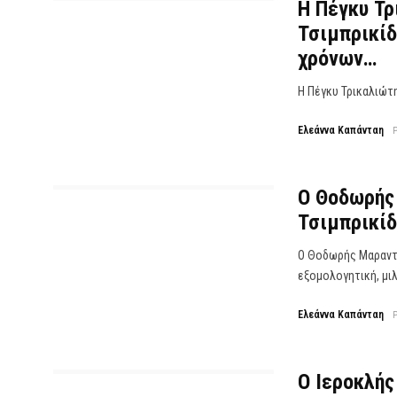
Η Πέγκυ Τρ
Τσιμπρικίδ
χρόνων…
Η Πέγκυ Τρικαλιώτη
Ελεάννα Καπάνταη
Ο Θοδωρής 
Τσιμπρικίδ
Ο Θοδωρής Μαραντί
εξομολογητική, μιλά
Ελεάννα Καπάνταη
Ο Ιεροκλής