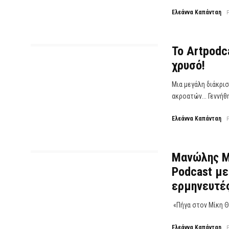
Ελεάννα Καπάνταη
To Artpodc
χρυσό!
Μια μεγάλη διάκρισ
ακροατών... Γεννήθη
Ελεάννα Καπάνταη
Μανώλης Μη
Podcast με
ερμηνευτές
«Πήγα στον Μίκη Θε
Ελεάννα Καπάνταη