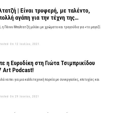
τατζή | Είναι τρυφερή, με ταλέντο,
πολλή αγάπη για την τέχνη της…
, η Πέννυ Μπαλτατζή μιλάει με χρώματα και τραγούδια για «το μαγαζί
Posted On 12 Ιουλίου, 2021
πε η Ευρυδίκη στη Γιώτα Τσιμπρικίδου
7 Art Podcast!
λά να πει για μια καλλιτεχνική πορεία με συνεργασίες, επιτυχίες και
Posted On 29 Ιουνίου, 2021