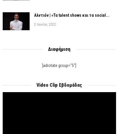
Αλντιόν | «Τα talent shows και τα social...
2 Ιουνίου, 2022
Διαφήμιση
[adrotate group="5"]
Video Clip Εβδομάδας
Πρόγραμμα
Αναπαραγωγής
Βίντεο