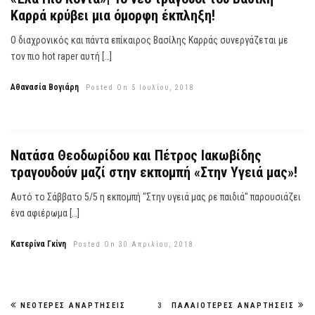
Καρρά κρύβει μια όμορφη έκπληξη!
Ο διαχρονικός και πάντα επίκαιρος Βασίλης Καρράς συνεργάζεται με
τον πιο hot raper αυτή […]
Αθανασία Βογιάρη
Posted On 5 Ιουλίου, 2018
Νατάσα Θεοδωρίδου και Πέτρος Ιακωβίδης
τραγουδούν μαζί στην εκπομπή «Στην Υγειά μας»!
Αυτό το Σάββατο 5/5 η εκπομπή "Στην υγειά μας ρε παιδιά" παρουσιάζει
ένα αφιέρωμα […]
Κατερίνα Γκίνη
Posted On 30 Απριλίου, 2018
ΝΕΌΤΕΡΕΣ ΑΝΑΡΤΉΣΕΙΣ
3
ΠΑΛΑΙΌΤΕΡΕΣ ΑΝΑΡΤΉΣΕΙΣ