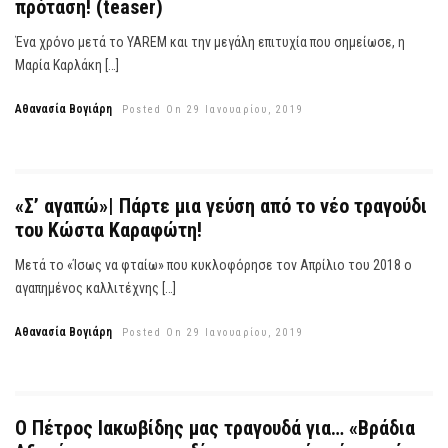
πρόταση! (teaser)
Ένα χρόνο μετά το YAREM και την μεγάλη επιτυχία που σημείωσε, η
Μαρία Καρλάκη […]
Αθανασία Βογιάρη
Posted On 29 Ιανουαρίου, 2019
«Σ’ αγαπώ»| Πάρτε μια γεύση από το νέο τραγούδι
του Κώστα Καραφώτη!
Μετά το «Ίσως να φταίω» που κυκλοφόρησε τον Απρίλιο του 2018 ο
αγαπημένος καλλιτέχνης […]
Αθανασία Βογιάρη
Posted On 29 Ιανουαρίου, 2019
Ο Πέτρος Ιακωβίδης μας τραγουδά για… «Βράδια