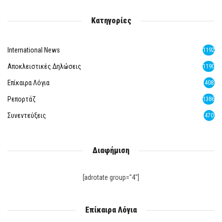
Κατηγορίες
International News
1192
Αποκλειστικές Δηλώσεις
1190
Επίκαιρα Λόγια
408
Ρεπορτάζ
1386
Συνεντεύξεις
470
Διαφήμιση
[adrotate group="4"]
Επίκαιρα Λόγια