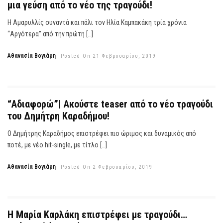
μια γεύση από το νέο της τραγούδι!
Η Αμαρυλλίς συναντά και πάλι τον Ηλία Καμπακάκη τρία χρόνια
“Αργότερα” από την πρώτη […]
Αθανασία Βογιάρη
Posted On 21 Φεβρουαρίου, 2019
“Αδιαφορώ”| Ακούστε teaser από το νέο τραγούδι
του Δημήτρη Καραδήμου!
Ο Δημήτρης Καραδήμος επιστρέφει πιο ώριμος και δυναμικός από
ποτέ, με νέο hit-single, με τίτλο […]
Αθανασία Βογιάρη
Posted On 2 Φεβρουαρίου, 2019
Η Μαρία Καρλάκη επιστρέφει με τραγούδι…