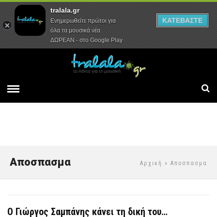
tralala.gr
Αρχική
Συνεντεύξεις
Ρεπορτάζ
ΚΑΤΕΒΑΣΤΕ
Ενημερωθείτε πρώτοι για
όλα τα μουσικά νέα
ΔΩΡΕΑΝ - στο Google Play
Αποσπασμα
Αρχική
» Αποσπασμα
Ο Γιώργος Σαμπάνης κάνει τη δική του…