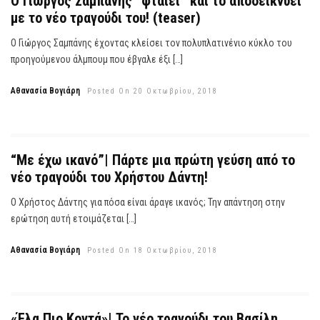
Ο Γιώργος Σαμπάνης “φταίει” και το αποδεικνύει
με το νέο τραγούδι του! (teaser)
Ο Γιώργος Σαμπάνης έχοντας κλείσει τον πολυπλατινένιο κύκλο του
προηγούμενου άλμπουμ που έβγαλε έξι […]
Αθανασία Βογιάρη
Posted On 20 Οκτωβρίου, 2018
“Με έχω ικανό”| Πάρτε μια πρώτη γεύση από το
νέο τραγούδι του Χρήστου Δάντη!
Ο Χρήστος Δάντης για πόσα είναι άραγε ικανός; Την απάντηση στην
ερώτηση αυτή ετοιμάζεται […]
Αθανασία Βογιάρη
Posted On 18 Οκτωβρίου, 2018
«Έλα Πιο Κοντά»| Το νέο τραγούδι του Βασίλη