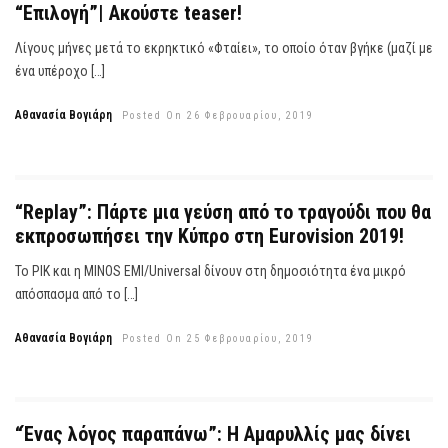
“Επιλογή”| Ακούστε teaser!
Λίγους μήνες μετά το εκρηκτικό «Φταίει», το οποίο όταν βγήκε (μαζί με
ένα υπέροχο […]
Αθανασία Βογιάρη
Posted On 26 Φεβρουαρίου, 2019
“Replay”: Πάρτε μια γεύση από το τραγούδι που θα
εκπροσωπήσει την Κύπρο στη Eurovision 2019!
Το ΡΙΚ και η MINOS EMI/Universal δίνουν στη δημοσιότητα ένα μικρό
απόσπασμα από το […]
Αθανασία Βογιάρη
Posted On 25 Φεβρουαρίου, 2019
“Ένας λόγος παραπάνω”: Η Αμαρυλλίς μας δίνει