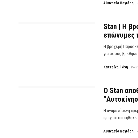
Αθανασία Βογιάρη
Stan | Η β
επώνυμες 
Η βροχερή Παρασκε
για όσους βρέθηκαν
Κατερίνα Γκίνη
Pos
Ο Stan απο
“Αυτοκίνη
Η αναμενόμενη πρεμ
πραγματοποιήθηκε μ
Αθανασία Βογιάρη