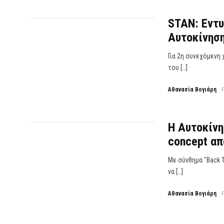
STAN: Εντυ
Αυτοκίνηση
Για 2η συνεχόμενη 
του […]
Αθανασία Βογιάρη
Η Αυτοκίνη
concept απ
Με σύνθημα "Back T
να […]
Αθανασία Βογιάρη