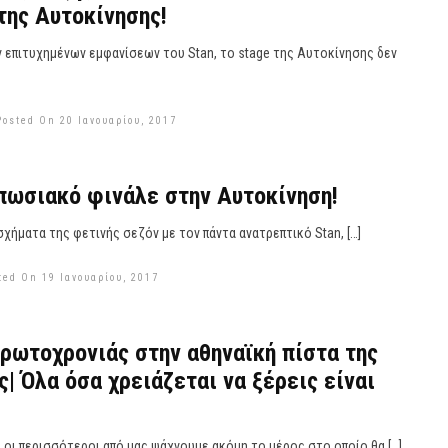
της Αυτοκίνησης!
 επιτυχημένων εμφανίσεων του Stan, το stage της Αυτοκίνησης δεν
Posted On 20 Ιανουαρίου, 2017
υπωσιακό φινάλε στην Αυτοκίνηση!
 σχήματα της φετινής σεζόν με τον πάντα ανατρεπτικό Stan, […]
ted On 19 Ιανουαρίου, 2017
ρωτοχρονιάς στην αθηναϊκή πίστα της
ς| Όλα όσα χρειάζεται να ξέρεις είναι
ι οι περισσότεροι από μας ψάχνουμε ακόμη το μέρος στο οποίο θα […]