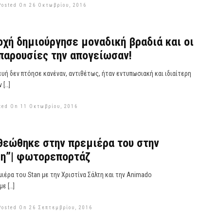
Posted On 26 Οκτωβρίου, 2016
ροχή δημιούργησε μοναδική βραδιά και οι
παρουσίες την απογείωσαν!
υή δεν πτόησε κανέναν, αντιθέτως, ήταν εντυπωσιακή και ιδιαίτερη
 […]
ted On 11 Οκτωβρίου, 2016
θεώθηκε στην πρεμιέρα του στην
ση”| φωτορεπορτάζ
ιέρα του Stan με την Χριστίνα Σάλτη και την Animado
ε […]
Posted On 26 Σεπτεμβρίου, 2016