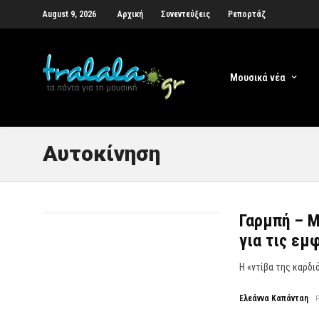
August 9, 2026
Αρχική
Συνεντεύξεις
Ρεπορτάζ
Μουσικά νέα
Αυτοκίνηση
Γαρμπή – Μ
για τις εμ
Η «ντίβα της καρδιά
Ελεάννα Καπάνταη