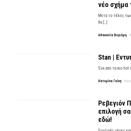
νέο σχήμα 
Μετά το τέλος των
θα […]
Αθανασία Βογιάρη
Stan | Εντ
Ένα από τα πιο hot
Κατερίνα Γκίνη
Pos
Ρεβεγιόν Π
επιλογή σα
εδώ!
Γιορτινές μέρες κα