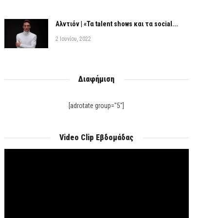
Αλντιόν | «Τα talent shows και τα social...
2 Ιουνίου, 2022
Διαφήμιση
[adrotate group="5"]
Video Clip Εβδομάδας
Πρόγραμμα
Αναπαραγωγής
Βίντεο