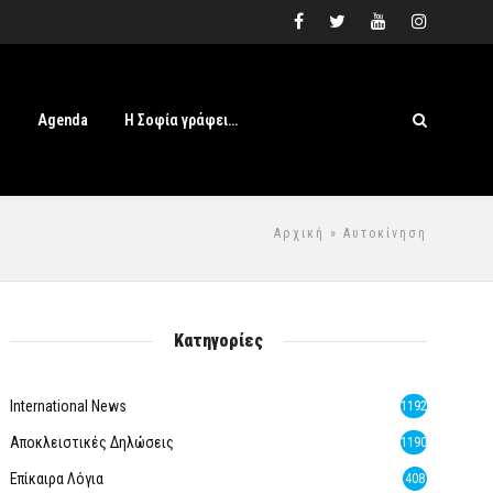
s
Agenda
Η Σοφία γράφει…
Αρχική
» Αυτοκίνηση
Κατηγορίες
International News
1192
Αποκλειστικές Δηλώσεις
1190
Επίκαιρα Λόγια
408