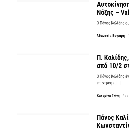
Αυτοκίνηση
Νάζης – Va
Ο Πάνος Καλίδης συ
Αθανασία Βογιάρη
Π. Καλίδης,
από 10/2 σ
Ο Πάνος Καλίδης έ
επιστρέφει […]
Κατερίνα Γκίνη
Pos
Πάνος Καλί
Κωνσταντίν