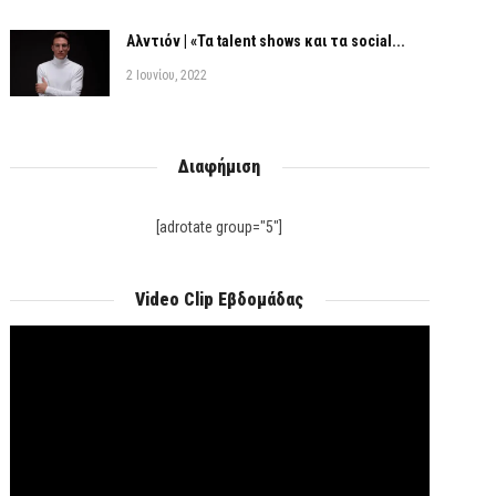
Αλντιόν | «Τα talent shows και τα social...
2 Ιουνίου, 2022
Διαφήμιση
[adrotate group="5"]
Video Clip Εβδομάδας
Πρόγραμμα
Αναπαραγωγής
Βίντεο