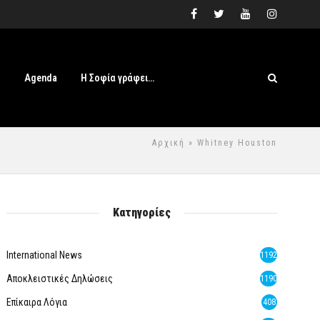
s
Agenda
Η Σοφία γράφει…
Αρχική
» Whitney Houston
Κατηγορίες
International News
1192
Αποκλειστικές Δηλώσεις
1190
Επίκαιρα Λόγια
408