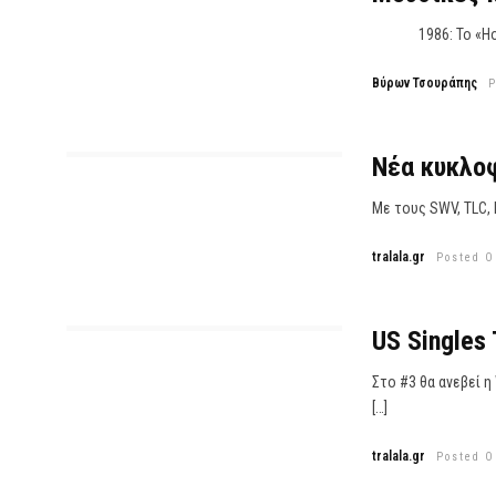
1986: Το «How Wil
Βύρων Τσουράπης
P
Νέα κυκλοφ
Με τους SWV, TLC, M
tralala.gr
Posted O
US Singles
Στο #3 θα ανεβεί 
[…]
tralala.gr
Posted O