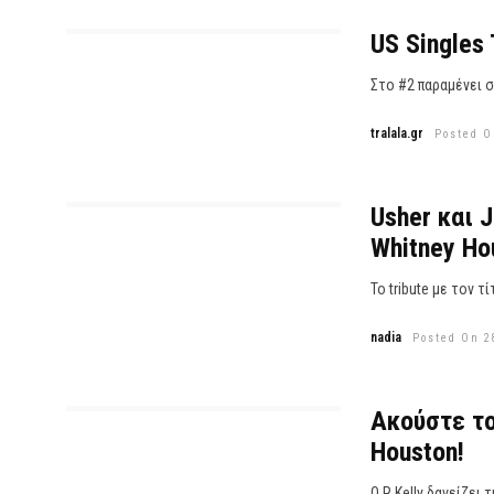
US Singles
Στο #2 παραμένει σ
tralala.gr
Posted O
Usher και J
Whitney Ho
Το tribute με τον τ
nadia
Posted On 2
Ακούστε το
Houston!
Ο R.Kelly δανείζει 