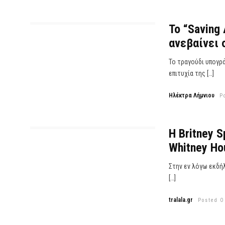
Το “Saving 
ανεβαίνει 
Το τραγούδι υπογρά
επιτυχία της […]
Ηλέκτρα Λήμνιου
P
H Britney S
Whitney Ho
Στην εν λόγω εκδήλ
[…]
tralala.gr
Posted O