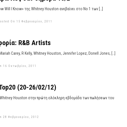
l I Know» της Whitney Houston ανεβαίνει στο Νο 1 των […]
osted On 15 Φεβρουαρίου, 2011
ορία: R&B Artists
ariah Carey, R Kelly, Whitney Houston, Jennifer Lopez, Donell Jones, […]
n 16 Οκτωβρίου, 2011
 Top20 (20-26/02/12)
η Whitney Houston στην πρώτη ολόκληρη εβδομάδα των πωλήσεων του
n 28 Φεβρουαρίου, 2012