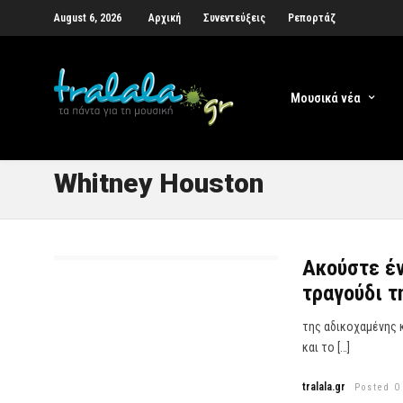
August 6, 2026
Αρχική
Συνεντεύξεις
Ρεπορτάζ
Μουσικά νέα
Whitney Houston
Ακούστε έν
τραγούδι τ
της αδικοχαμένης 
και το […]
tralala.gr
Posted O