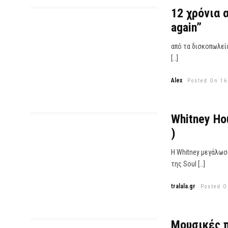
12 χρόνια α
again”
από τα δισκοπωλεία
[…]
Alex
Posted On 16
Whitney Ho
)
Η Whitney μεγάλωσ
της Soul […]
tralala.gr
Posted O
Μουσικές 