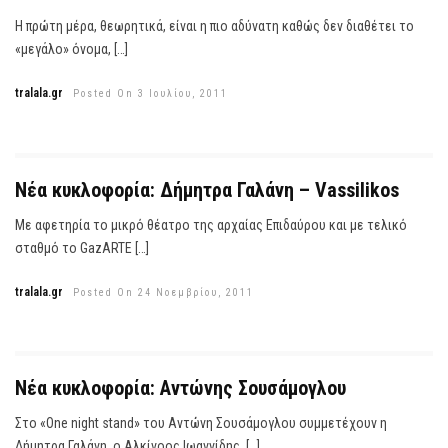
Η πρώτη μέρα, θεωρητικά, είναι η πιο αδύνατη καθώς δεν διαθέτει το
«μεγάλο» όνομα, […]
tralala.gr
Posted On 3 Ιουλίου, 2011
Νέα κυκλοφορία: Δήμητρα Γαλάνη – Vassilikos
Με αφετηρία το μικρό θέατρο της αρχαίας Επιδαύρου και με τελικό
σταθμό το GazΑRTE […]
tralala.gr
Posted On 24 Νοεμβρίου, 2011
Νέα κυκλοφορία: Αντώνης Σουσάμογλου
Στο «One night stand» του Αντώνη Σουσάμογλου συμμετέχουν η
Δήμητρα Γαλάνη, ο Αλκίνοος Ιωαννίδης, […]