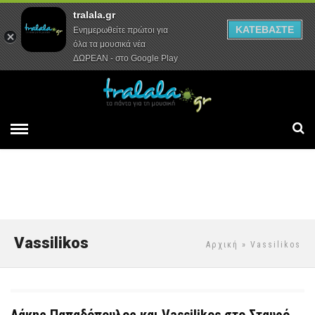
tralala.gr
Αρχική
Συνεντεύξεις
Ρεπορτάζ
ΚΑΤΕΒΑΣΤΕ
Ενημερωθείτε πρώτοι για
όλα τα μουσικά νέα
ΔΩΡΕΑΝ - στο Google Play
Vassilikos
Αρχική
» Vassilikos