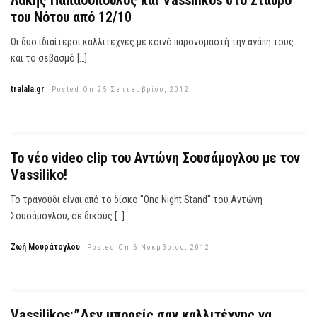
Λάκης Παπαδόπουλος και Vassilikos στο Σταυρό
του Νότου από 12/10
Οι δυο ιδιαίτεροι καλλιτέχνες με κοινό παρονομαστή την αγάπη τους
και το σεβασμό […]
tralala.gr
Posted On 25 Σεπτεμβρίου, 2012
Το νέο video clip του Αντώνη Σουσάμογλου με τον
Vassiliko!
Το τραγούδι είναι από το δίσκο "One Night Stand" του Αντώνη
Σουσάμογλου, σε δικούς […]
Ζωή Μουράτογλου
Posted On 6 Νοεμβρίου, 2012
Vassilikos:”Δεν μπορείς σαν καλλιτέχνης να