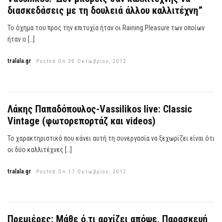
διασκεδάσεις με τη δουλειά άλλου καλλιτέχνη”
Το όχημα του προς την επιτυχία ήταν οι Raining Pleasure των οποίων
ήταν ο […]
tralala.gr
Posted On 30 Οκτωβρίου, 2012
Λάκης Παπαδόπουλος-Vassilikos live: Classic
Vintage (φωτορεπορτάζ και videos)
Το χαρακτηριστικό που κάνει αυτή τη συνεργασία να ξεχωρίζει είναι ότι
οι δύο καλλιτέχνες […]
tralala.gr
Posted On 17 Οκτωβρίου, 2012
Πρεμιέρες: Μάθε ό,τι αρχίζει απόψε, Παρασκευή