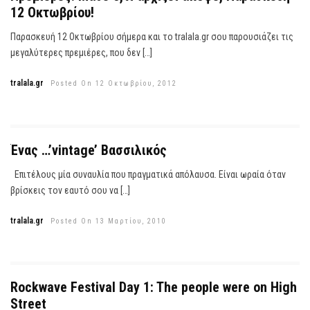
12 Οκτωβρίου!
Παρασκευή 12 Οκτωβρίου σήμερα και το tralala.gr σου παρουσιάζει τις
μεγαλύτερες πρεμιέρες, που δεν […]
tralala.gr
Posted On 12 Οκτωβρίου, 2012
Ένας …’vintage’ Βασσιλικός
Επιτέλους μία συναυλία που πραγματικά απόλαυσα. Είναι ωραία όταν
βρίσκεις τον εαυτό σου να […]
tralala.gr
Posted On 13 Μαρτίου, 2010
Rockwave Festival Day 1: The people were on High
Street