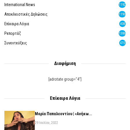
International News
1192
Αποκλειστικές Δηλώσεις
1190
Επίκαιρα Λόγια
408
Ρεπορτάζ
1386
Συνεντεύξεις
470
Διαφήμιση
[adrotate group="4"]
Επίκαιρα Λόγια
Μαρία Παπαλεοντίου | «Ανήκω...
29 Ιουλίου, 2022