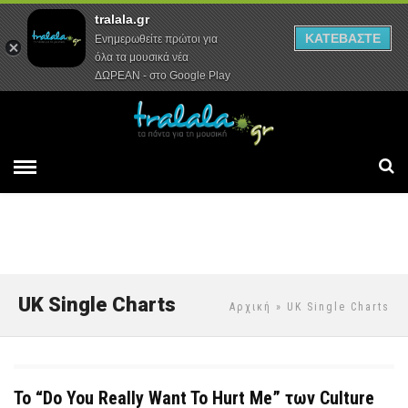
tralala.gr
Αρχική
Συνεντεύξεις
Ρεπορτάζ
ΚΑΤΕΒΑΣΤΕ
Ενημερωθείτε πρώτοι για
όλα τα μουσικά νέα
ΔΩΡΕΑΝ - στο Google Play
UK Single Charts
Αρχική
» UK Single Charts
Το “Do You Really Want To Hurt Me” των Culture