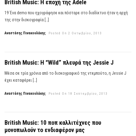
British Music: Η εποχή της Adele
19 Ένα demo που ηχογράφησε και πόσταρε στο διαδίκτυο ήταν η αρχή
της στην δισκογραφία […]
Αναστάσης Πινακουλάκης
Posted On 2 Οκτωβρίου, 2013
British Music: Η “Wild” πλευρά της Jessie J
Μέσα σε τρία χρόνια από το δισκογραφικό της ντεμπούτο, η Jessie J
έχει καταφέρει […]
Αναστάσης Πινακουλάκης
Posted On 18 Σεπτεμβρίου, 2013
British Music: 10 ποπ καλλιτέχνες που
μονοπωλούν το ενδιαφέρον μας