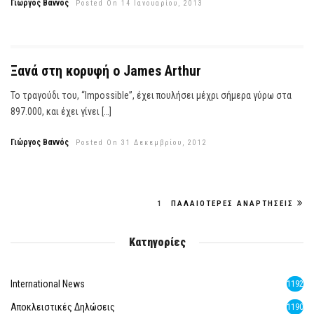
Γιώργος Βαννός
Posted On 14 Ιανουαρίου, 2013
Ξανά στη κορυφή ο James Arthur
Το τραγούδι του, “Impossible”, έχει πουλήσει μέχρι σήμερα γύρω στα
897.000, και έχει γίνει […]
Γιώργος Βαννός
Posted On 31 Δεκεμβρίου, 2012
1
ΠΑΛΑΙΌΤΕΡΕΣ ΑΝΑΡΤΉΣΕΙΣ
Κατηγορίες
International News
1192
Αποκλειστικές Δηλώσεις
1190