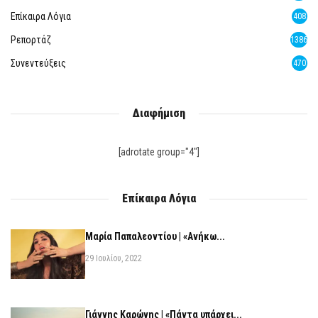
Επίκαιρα Λόγια
408
Ρεπορτάζ
1386
Συνεντεύξεις
470
Διαφήμιση
[adrotate group="4"]
Επίκαιρα Λόγια
Μαρία Παπαλεοντίου | «Ανήκω...
29 Ιουλίου, 2022
Γιάννης Καρώνης | «Πάντα υπάρχει...