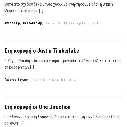
Μετά από σχεδόν δέκα μήνες χωρίς να αναρτήσουμε κάτι, η British
Music επιστρέφει με […]
Αναστάσης Πινακουλάκης
Posted On 11 Σεπτεμβρίου, 2013
Στη κορυφή ο Justin Timberlake
Ο λόγος; Επειδή είδε το καινούριο τραγούδι του “Mirrors”, να κατακτάει
τη κορυφή των […]
Γιώργος Βαννός
Posted On 4 Μαρτίου, 2013
Στη κορυφή οι One Direction
Η εν λόγω διασκευή λοιπόν, βρέθηκε στη κορυφή των UK Singles Chart,
και έγινε […]