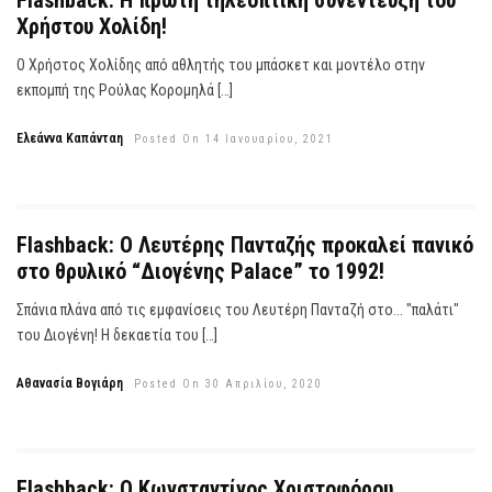
Flashback: Η πρώτη τηλεοπτική συνέντευξη του
Χρήστου Χολίδη!
Ο Χρήστος Χολίδης από αθλητής του μπάσκετ και μοντέλο στην
εκπομπή της Ρούλας Κορομηλά […]
Ελεάννα Καπάνταη
Posted On 14 Ιανουαρίου, 2021
Flashback: Ο Λευτέρης Πανταζής προκαλεί πανικό
στο θρυλικό “Διογένης Palace” το 1992!
Σπάνια πλάνα από τις εμφανίσεις του Λευτέρη Πανταζή στο... "παλάτι"
του Διογένη! Η δεκαετία του […]
Αθανασία Βογιάρη
Posted On 30 Απριλίου, 2020
Flashback: Ο Κωνσταντίνος Χριστοφόρου