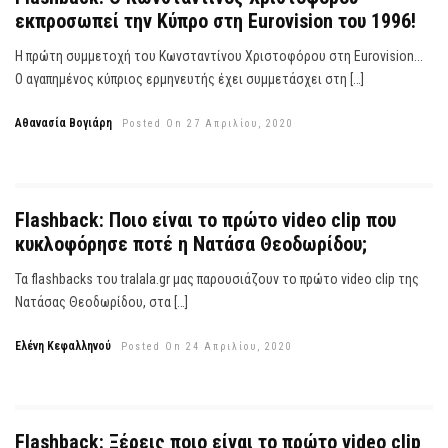
εκπροσωπεί την Κύπρο στη Eurovision του 1996!
Η πρώτη συμμετοχή του Κωνσταντίνου Χριστοφόρου στη Eurovision...
Ο αγαπημένος κύπριος ερμηνευτής έχει συμμετάσχει στη […]
Αθανασία Βογιάρη
Posted On 27 Απριλίου, 2020
Flashback: Ποιο είναι το πρώτο video clip που
κυκλοφόρησε ποτέ η Νατάσα Θεοδωρίδου;
Τα flashbacks του tralala.gr μας παρουσιάζουν το πρώτο video clip της
Νατάσας Θεοδωρίδου, στα […]
Ελένη Κεφαλληνού
Posted On 24 Απριλίου, 2020
Flashback: Ξέρεις ποιο είναι το πρώτο video clip