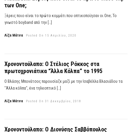
των One;
Ξέρεις ποιο είναι το πρώτο κομμάτι που οπτικοποίησαν οι One; Το
γνωστό boyband από την […]
Λίζα Μάτσα
Posted On 15 Απριλίου, 2020
Χρονοντούλαπο: Ο Στέλιος Ρόκκος στα
πρωτοχρονιάτικα “Άλλα Κόλπα” το 1995
Ο Βλάσης Μπονάτσος παρουσίαζε μαζί με την Ισαβέλλα Βλασιάδου τα
"Άλλα κόλπα", ένα τηλεοπτικό […]
Λίζα Μάτσα
Posted On 31 Δεκεμβρίου, 2018
Χρονοντούλαπο: Ο Διονύσης Σαββόπουλος