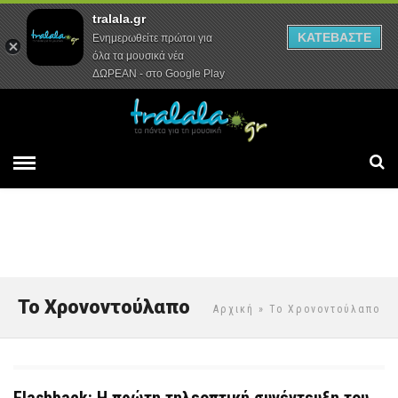
tralala.gr
Αρχική
Συνεντεύξεις
Ρεπορτάζ
ΚΑΤΕΒΑΣΤΕ
Ενημερωθείτε πρώτοι για
όλα τα μουσικά νέα
ΔΩΡΕΑΝ - στο Google Play
Το Χρονοντούλαπο
Αρχική
» Το Χρονοντούλαπο