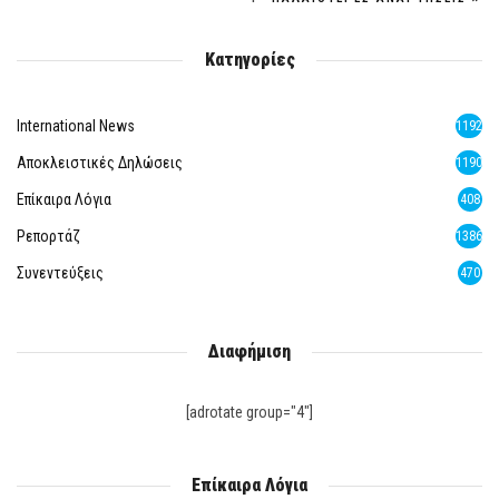
Κατηγορίες
International News
1192
Αποκλειστικές Δηλώσεις
1190
Επίκαιρα Λόγια
408
Ρεπορτάζ
1386
Συνεντεύξεις
470
Διαφήμιση
[adrotate group="4"]
Επίκαιρα Λόγια