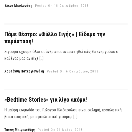
Έλενα Μπολονάση
Posted On 18 Οκτωβρίου, 2013
Πάμε θέατρο: «Φύλλο Σιγής» | Είδαμε την
παράσταση!
Σίγουρα έχουμε όλοι οι άνθρωποι αναρωτηθεί πώς θα ενεργούσε ο
καθένας μας αν είχε […]
Χρυσάνθη Πατεργιαννάκη
Posted On 6 Οκτωβρίου, 2013
«Bedtime Stories» για λίγο ακόμα!
Η μαύρη κωμωδία του Γιώργου Ηλιόπουλου είναι σκληρή, προκλητική,
βίαια ποιητική, με αφοπλιστικό χιούμορ […]
Τάσος Μπιμπισίδης
Posted On 21 Μαΐου, 2013