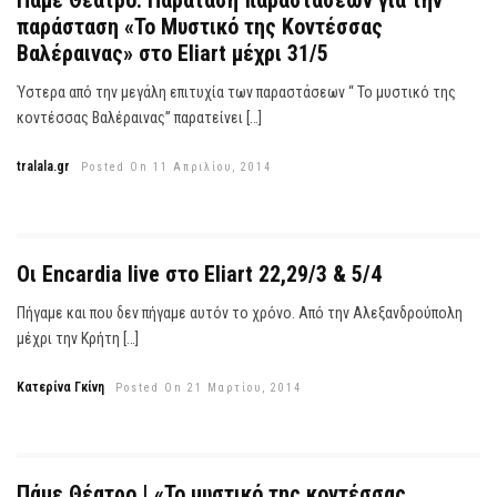
Πάμε Θέατρο: Παράταση παραστάσεων για την
παράσταση «Το Μυστικό της Κοντέσσας
Βαλέραινας» στο Eliart μέχρι 31/5
Ύστερα από την μεγάλη επιτυχία των παραστάσεων “ Το μυστικό της
κοντέσσας Βαλέραινας” παρατείνει […]
tralala.gr
Posted On 11 Απριλίου, 2014
Οι Encardia live στο Eliart 22,29/3 & 5/4
Πήγαμε και που δεν πήγαμε αυτόν το χρόνο. Από την Αλεξανδρούπολη
μέχρι την Κρήτη […]
Κατερίνα Γκίνη
Posted On 21 Μαρτίου, 2014
Πάμε Θέατρο | «Το μυστικό της κοντέσσας