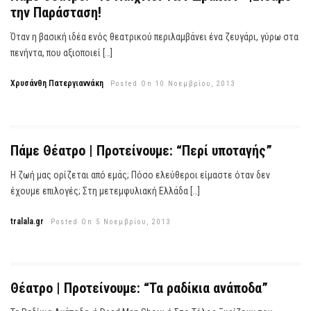
την Παράσταση!
Όταν η βασική ιδέα ενός θεατρικού περιλαμβάνει ένα ζευγάρι, γύρω στα
πενήντα, που αξιοποιεί […]
Χρυσάνθη Πατεργιαννάκη
Posted On 10 Νοεμβρίου, 2013
Πάμε Θέατρο | Προτείνουμε: “Περί υποταγής”
Η ζωή μας ορίζεται από εμάς; Πόσο ελεύθεροι είμαστε όταν δεν
έχουμε επιλογές; Στη μετεμφυλιακή Ελλάδα […]
tralala.gr
Posted On 5 Νοεμβρίου, 2013
Θέατρο | Προτείνουμε: “Τα ραδίκια ανάποδα”