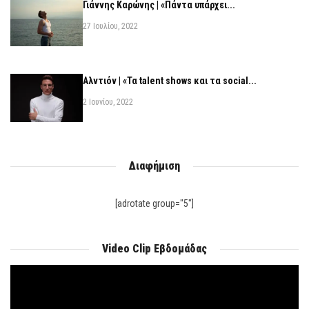
Γιάννης Καρώνης | «Πάντα υπάρχει...
27 Ιουλίου, 2022
Αλντιόν | «Τα talent shows και τα social...
2 Ιουνίου, 2022
Διαφήμιση
[adrotate group="5"]
Video Clip Εβδομάδας
Πρόγραμμα
Αναπαραγωγής
Βίντεο