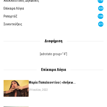
Αποκλειστικές Δηλώσεις
1190
Επίκαιρα Λόγια
408
Ρεπορτάζ
1386
Συνεντεύξεις
470
Διαφήμιση
[adrotate group="4"]
Επίκαιρα Λόγια
Μαρία Παπαλεοντίου | «Ανήκω...
29 Ιουλίου, 2022