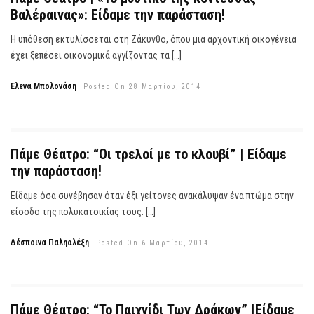
Βαλέραινας»: Είδαμε την παράσταση!
Η υπόθεση εκτυλίσσεται στη Ζάκυνθο, όπου μια αρχοντική οικογένεια
έχει ξεπέσει οικονομικά αγγίζοντας τα […]
Έλενα Μπολονάση
Posted On 28 Μαρτίου, 2014
Πάμε Θέατρο: “Οι τρελοί με το κλουβί” | Είδαμε
την παράσταση!
Είδαμε όσα συνέβησαν όταν έξι γείτονες ανακάλυψαν ένα πτώμα στην
είσοδο της πολυκατοικίας τους. […]
Δέσποινα Παληαλέξη
Posted On 6 Μαρτίου, 2014
Πάμε Θέατρο: “Το Παιχνίδι Των Δράκων” |Είδαμε