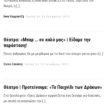
Τα Ραδίκια Ανάποδα, ή Dead Man Show, ή Στο Τέλος Ξυρίζουν τον
Νεκρό, ή […]
Άννα Χαρμαντζή
Posted On 24 Οκτωβρίου, 2013
Θέατρο: «Μπαρ … σε καλό μας» | Είδαμε την
παράσταση!
Ποιος άνθρωπος δε με μεγάλωσε με το δικό του όνειρο για να γίνει ή […]
Σίσσυ Ζαπάντη
Posted On 19 Οκτωβρίου, 2013
Θέατρο | Προτείνουμε: «Το Παιχνίδι των Δράκων»
Στο ξενοδοχείο «Τρεις Δράκοι» εμφανίζεται ένα ζευγάρι για διακοπές,
με σκοπό να ανανεώσει την […]