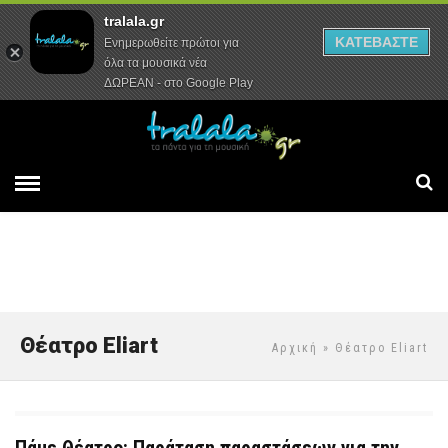
tralala.gr
Αρχική
Συνεντεύξεις
Ρεπορτάζ
ΚΑΤΕΒΑΣΤΕ
Ενημερωθείτε πρώτοι για
όλα τα μουσικά νέα
ΔΩΡΕΑΝ - στο Google Play
Θέατρο Eliart
Αρχική
» Θέατρο Eliart