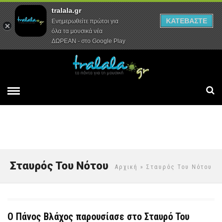
tralala.gr
Αρχική
Συνεντεύξεις
Ρεπορτάζ
ΚΑΤΕΒΑΣΤΕ
Ενημερωθείτε πρώτοι για
όλα τα μουσικά νέα
ΔΩΡΕΑΝ - στο Google Play
Σταυρός Του Νότου
Αρχική
» Σταυρός Του Νότου
Ο Πάνος Βλάχος παρουσίασε στο Σταυρό Του