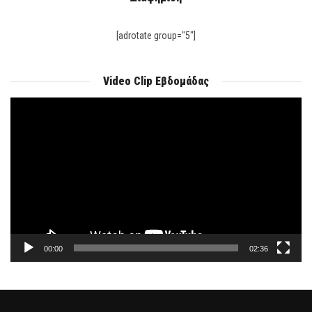
[adrotate group="5"]
Video Clip Εβδομάδας
Πρόγραμμα
Αναπαραγωγής
Βίντεο
00:00
02:36