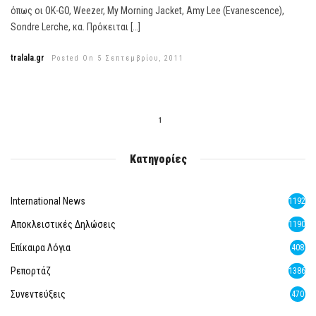
όπως οι OK-GO, Weezer, My Morning Jacket, Amy Lee (Evanescence),
Sondre Lerche, κα. Πρόκειται […]
tralala.gr
Posted On 5 Σεπτεμβρίου, 2011
1
Κατηγορίες
International News
1192
Αποκλειστικές Δηλώσεις
1190
Επίκαιρα Λόγια
408
Ρεπορτάζ
1386
Συνεντεύξεις
470