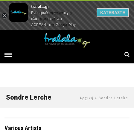
tralala.gr
Αρχική
Συνεντεύξεις
Ρεπορτάζ
ΚΑΤΕΒΑΣΤΕ
Ενημερωθείτε πρώτοι για
όλα τα μουσικά νέα
ΔΩΡΕΑΝ - στο Google Play
Sondre Lerche
Αρχική
» Sondre Lerche
Various Artists