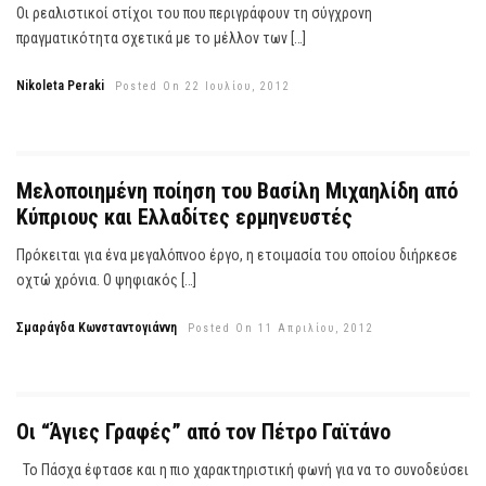
Οι ρεαλιστικοί στίχοι του που περιγράφουν τη σύγχρονη
πραγματικότητα σχετικά με το μέλλον των […]
Nikoleta Peraki
Posted On 22 Ιουλίου, 2012
Μελοποιημένη ποίηση του Βασίλη Μιχαηλίδη από
Κύπριους και Ελλαδίτες ερμηνευστές
Πρόκειται για ένα μεγαλόπνοο έργο, η ετοιμασία του οποίου διήρκεσε
οχτώ χρόνια. Ο ψηφιακός […]
Σμαράγδα Κωνσταντογιάννη
Posted On 11 Απριλίου, 2012
Οι “Άγιες Γραφές” από τον Πέτρο Γαϊτάνο
Το Πάσχα έφτασε και η πιο χαρακτηριστική φωνή για να το συνοδεύσει