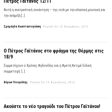
Πέτρος Γαϊτάνος 12/11
Αυτή η ανατρεπτική συνάντηση – της rock με την κλασική μουσική και
την ανάμιξή […]
Σμαράγδα Κωνσταντογιάννη
Posted On 10 Νοεμβρίου, 2012
Ο Πέτρος Γαϊτάνος στο φράγμα της Θέρμης στις
18/9
Συμμετέχουν ο Χρόνης Αηδονίδης και η Αρετή Κετιμέ Ειδική
συμμετοχή: […]
Βύρων Τσουράπης
Posted On 13 Αυγούστου, 2012
Ακούστε το νέο τραγούδι του Πέτρου Γαϊτάνου!