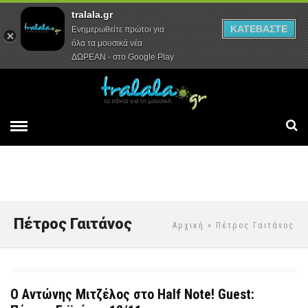
tralala.gr
Αρχική
Συνεντεύξεις
Ρεπορτάζ
ΚΑΤΕΒΑΣΤΕ
Ενημερωθείτε πρώτοι για
όλα τα μουσικά νέα
ΔΩΡΕΑΝ - στο Google Play
Πέτρος Γαιτάνος
Αρχική
» Πέτρος Γαιτάνος
Ο Αντώνης Μιτζέλος στο Half Note! Guest: