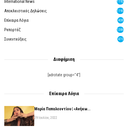
International News
1192
Αποκλειστικές Δηλώσεις
1190
Επίκαιρα Λόγια
408
Ρεπορτάζ
1386
Συνεντεύξεις
470
Διαφήμιση
[adrotate group="4"]
Επίκαιρα Λόγια
Μαρία Παπαλεοντίου | «Ανήκω...
29 Ιουλίου, 2022