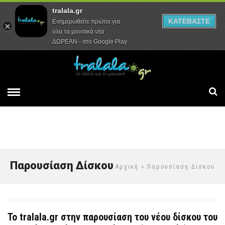
tralala.gr
Αρχική
Συνεντεύξεις
Ρεπορτάζ
ΚΑΤΕΒΑΣΤΕ
Ενημερωθείτε πρώτοι για
όλα τα μουσικά νέα
ΔΩΡΕΑΝ - στο Google Play
Παρουσίαση Δίσκου
Αρχική
» Παρουσίαση Δίσκου
Το tralala.gr στην παρουσίαση του νέου δίσκου του