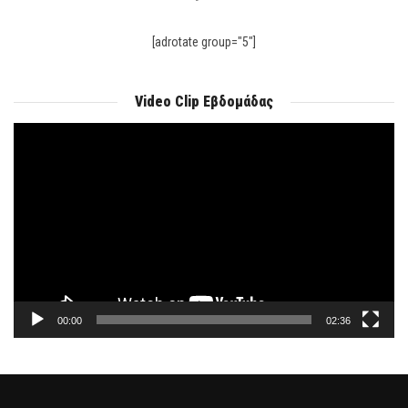
[adrotate group="5"]
Video Clip Εβδομάδας
Πρόγραμμα
Αναπαραγωγής
Βίντεο
00:00
02:36