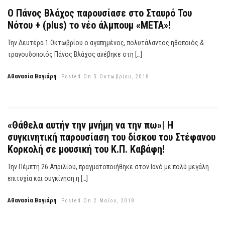
Ο Πάνος Βλάχος παρουσίασε στο Σταυρό Του
Νότου + (plus) το νέο άλμπουμ «ΜΕΤΑ»!
Την Δευτέρα 1 Οκτωβρίου ο αγαπημένος, πολυτάλαντος ηθοποιός &
τραγουδοποιός Πάνος Βλάχος ανέβηκε στη […]
Αθανασία Βογιάρη
Posted On 3 Οκτωβρίου, 2018
«Θάθελα αυτήν την μνήμη να την πω»| Η
συγκινητική παρουσίαση του δίσκου του Στέφανου
Κορκολή σε μουσική του Κ.Π. Καβάφη!
Την Πέμπτη 26 Απριλίου, πραγματοποιήθηκε στον Ιανό με πολύ μεγάλη
επιτυχία και συγκίνηση η […]
Αθανασία Βογιάρη
Posted On 2 Μαΐου, 2018