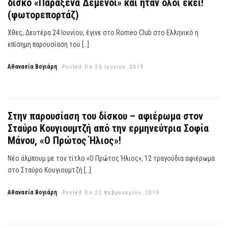
δίσκο «Παράξενα Δεμένοι» και ήταν όλοι εκεί!
(φωτορεπορτάζ)
Χθες, Δευτέρα 24 Ιουνίου, έγινε στο Romeo Club στο Ελληνικό η
επίσημη παρουσίαση του […]
Αθανασία Βογιάρη
Posted On 25 Ιουνίου, 2019
Στην παρουσίαση του δίσκου – αφιέρωμα στον
Σταύρο Κουγιουμτζή από την ερμηνεύτρια Σοφία
Μάνου, «Ο Πρώτος Ήλιος»!
Νέο άλμπουμ με τον τίτλο «Ο Πρώτος Ήλιος», 12 τραγούδια αφιέρωμα
στο Σταύρο Κουγιουμτζή […]
Αθανασία Βογιάρη
Posted On 22 Φεβρουαρίου, 2019