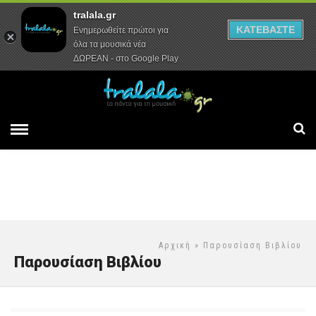
tralala.gr
Αρχική
Συνεντεύξεις
Ρεπορτάζ
ΚΑΤΕΒΑΣΤΕ
Ενημερωθείτε πρώτοι για
όλα τα μουσικά νέα
ΔΩΡΕΑΝ - στο Google Play
Αρχική
» Παρουσίαση Βιβλίου
Παρουσίαση Βιβλίου