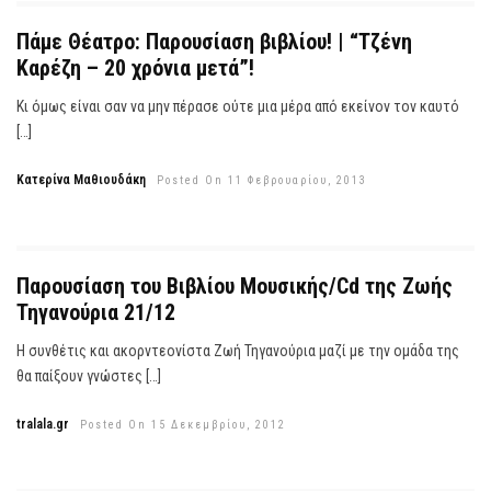
Πάμε Θέατρο: Παρουσίαση βιβλίου! | “Τζένη
Καρέζη – 20 χρόνια μετά”!
Κι όμως είναι σαν να μην πέρασε ούτε μια μέρα από εκείνον τον καυτό
[…]
Κατερίνα Μαθιουδάκη
Posted On 11 Φεβρουαρίου, 2013
Παρουσίαση του Βιβλίου Μουσικής/Cd της Ζωής
Τηγανούρια 21/12
Η συνθέτις και ακορντεονίστα Ζωή Τηγανούρια μαζί με την ομάδα της
θα παίξουν γνώστες […]
tralala.gr
Posted On 15 Δεκεμβρίου, 2012