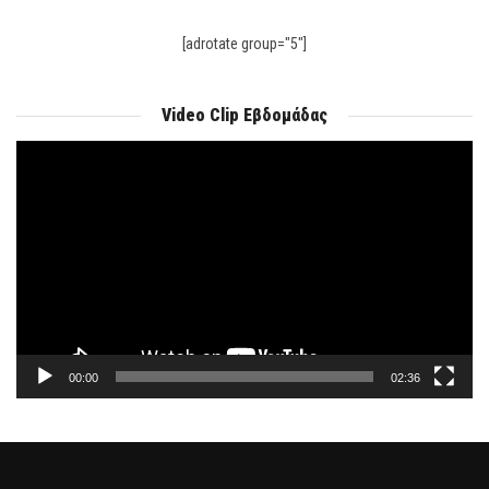
[adrotate group="5"]
Video Clip Εβδομάδας
Πρόγραμμα
Αναπαραγωγής
Βίντεο
00:00
02:36