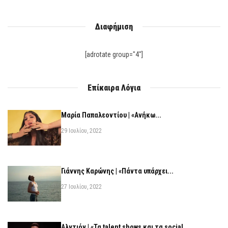
Διαφήμιση
[adrotate group="4"]
Επίκαιρα Λόγια
Μαρία Παπαλεοντίου | «Ανήκω...
29 Ιουλίου, 2022
Γιάννης Καρώνης | «Πάντα υπάρχει...
27 Ιουλίου, 2022
Αλντιόν | «Τα talent shows και τα social...