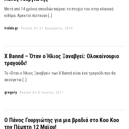
Μετά από 14 χρόνια σπουδών παίρνει το πτυχίο του στην κλασική
κιθάρα. Αρκετοί πίστευαν […]
tralala.gr
Posted On 21 Νοεμβρίου, 2010
X Bannd – Όταν ο Ήλιος Ξαναβγεί: Ολοκαίνουριο
τραγούδι!
Το «Όταν ο Ήλιος Ξαναβγεί» των X Bannd είναι ένα τραγούδι που θα
ακούγεται […]
gregory
Posted On 8 Ιουνίου, 2011
Ο Πάνος Γουργιώτης για μια βραδιά στο Κοο Κοο
την Πέμπτη 12 Μαϊου!