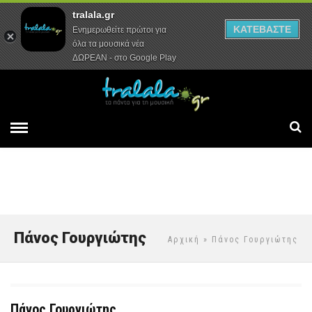
tralala.gr
Αρχική
Συνεντεύξεις
Ρεπορτάζ
ΚΑΤΕΒΑΣΤΕ
Ενημερωθείτε πρώτοι για
όλα τα μουσικά νέα
ΔΩΡΕΑΝ - στο Google Play
Πάνος Γουργιώτης
Αρχική
» Πάνος Γουργιώτης
Πάνος Γουργιώτης