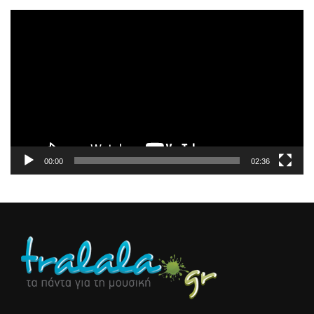
Πρόγραμμα
Αναπαραγωγής
Βίντεο
00:00
02:36