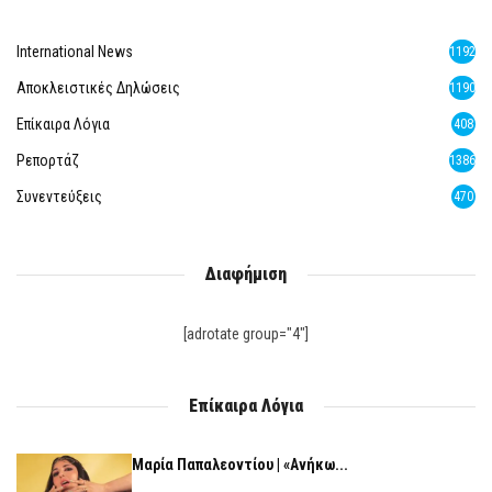
International News
1192
Αποκλειστικές Δηλώσεις
1190
Επίκαιρα Λόγια
408
Ρεπορτάζ
1386
Συνεντεύξεις
470
Διαφήμιση
[adrotate group="4"]
Επίκαιρα Λόγια
Μαρία Παπαλεοντίου | «Ανήκω...