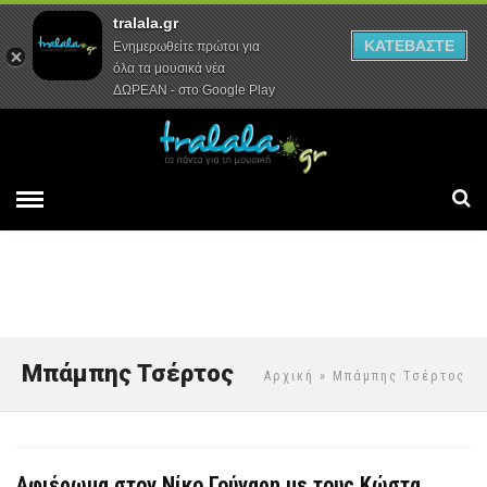
tralala.gr
Αρχική
Συνεντεύξεις
Ρεπορτάζ
ΚΑΤΕΒΑΣΤΕ
Ενημερωθείτε πρώτοι για
όλα τα μουσικά νέα
ΔΩΡΕΑΝ - στο Google Play
Μπάμπης Τσέρτος
Αρχική
» Μπάμπης Τσέρτος
Αφιέρωμα στον Νίκο Γούναρη με τους Κώστα