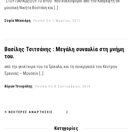
"ΣΤΟΥ ΠΑΡΑΔΕΙΣΟΥ ΤΟ ΒΥΘΟ" που κυκλοφορεί από τον Καθρέφτη σε
μουσική Νικήτα Βοστάνη και […]
Σοφία Μπεκιάρη
Posted On 1 Μαρτίου, 2011
Βασίλης Τσιτσάνης : Μεγάλη συναυλία στη μνήμη
του.
από την γενέτειρα του τα Τρίκαλα, και τη συνεργασία του Κέντρου
Έρευνας – Μουσείο […]
Βύρων Τσουράπης
Posted On 8 Σεπτεμβρίου, 2010
ΝΕΌΤΕΡΕΣ ΑΝΑΡΤΉΣΕΙΣ
2
Κατηγορίες