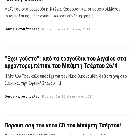
Μαζί του στο τραγούδι η Ντένια Κουρούση και οι μουσικοί:Μάνος
Γρυσμπολάκης Τραγούδι – ΑκορντεόνΔημήτρης […]
Θάνος Κωτσιόπουλος
Posted On 22 Ιουλίου, 2011
“Έχει γούστο”: από τα τραγούδια του Αιγαίου στα
αρχοντορεμπέτικα του Μπάμπη Τσέρτου 26/4
Η Μπήλιω Τσουκαλά υποδέχεται τον Νίκο Οικονομίδη, δεξιοτέχνη στο
βιολί και την Κυριακή Σπανού, […]
Θάνος Κωτσιόπουλος
Posted On 26 Απριλίου, 2011
Παρουσίαση του νέου CD του Μπάμπη Τσέρτου!