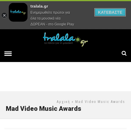
tralala.gr
Αρχική
Συνεντεύξεις
Ρεπορτάζ
ΚΑΤΕΒΑΣΤΕ
Ενημερωθείτε πρώτοι για
όλα τα μουσικά νέα
ΔΩΡΕΑΝ - στο Google Play
Αρχική
» Mad Video Music Awards
Mad Video Music Awards