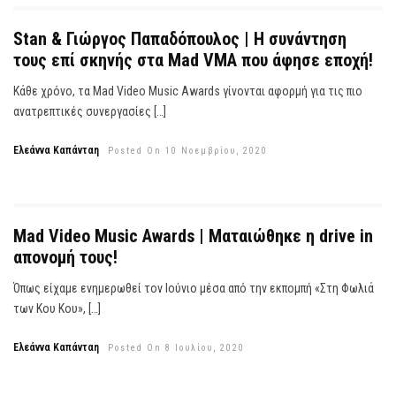
Stan & Γιώργος Παπαδόπουλος | Η συνάντηση
τους επί σκηνής στα Mad VMA που άφησε εποχή!
Κάθε χρόνο, τα Mad Video Music Awards γίνονται αφορμή για τις πιο
ανατρεπτικές συνεργασίες […]
Ελεάννα Καπάνταη
Posted On 10 Νοεμβρίου, 2020
Mad Video Music Awards | Ματαιώθηκε η drive in
απονομή τους!
Όπως είχαμε ενημερωθεί τον Ιούνιο μέσα από την εκπομπή «Στη Φωλιά
των Κου Κου», […]
Ελεάννα Καπάνταη
Posted On 8 Ιουλίου, 2020