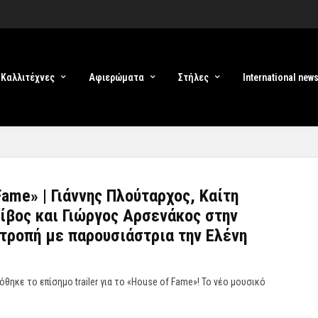
Καλλιτέχνες
Αφιερώματα
Στήλες
International new
Fame» | Γιάννης Πλούταρχος, Καίτη
ίβος και Γιώργος Αρσενάκος στην
ιτροπή με παρουσιάστρια την Ελένη
θηκε το επίσημο trailer για το «House of Fame»! Το νέο μουσικό