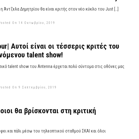
η Άντζελα Δημητρίου θα είναι κριτής στον νέο κύκλο του Just […]
Posted On 14 Οκτωβρίου, 2019
our| Αυτοί είναι οι τέσσερις κριτές του
όμενου talent show!
σικό talent show του Antenna έρχεται πολύ σύντομα στις οθόνες μας
Posted On 9 Σεπτεμβρίου, 2019
Ποιοι θα βρίσκονται στη κριτική
έφει και πάλι μέσω του τηλεοπτικού σταθμού ΣΚΑΙ και όλοι