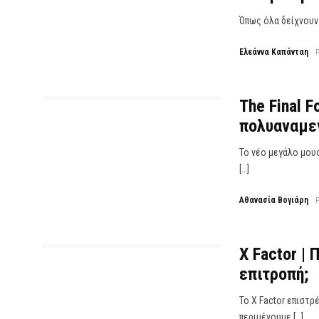
Όπως όλα δείχνουν 
Ελεάννα Καπάνταη
The Final F
πολυαναμεν
Το νέο μεγάλο μου
[…]
Αθανασία Βογιάρη
X Factor | 
επιτροπή;
Το X Factor επιστρ
περιμένουμε […]