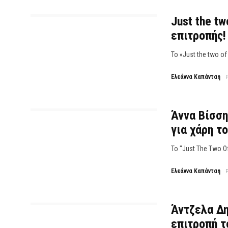
Just the tw
επιτροπής!
Το «Just the two o
Ελεάννα Καπάνταη
Άννα Βίσση
για χάρη το
Το "Just The Two O
Ελεάννα Καπάνταη
Άντζελα Δη
επιτροπή το