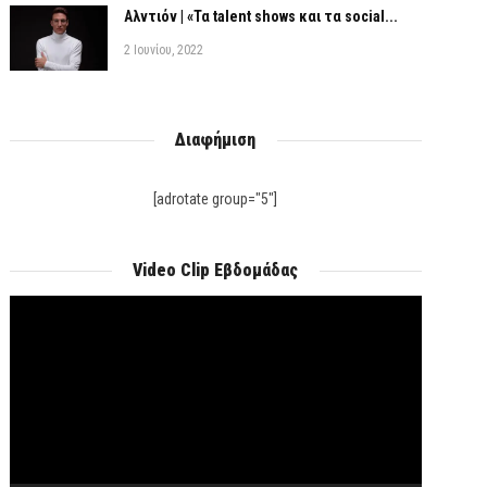
Αλντιόν | «Τα talent shows και τα social...
2 Ιουνίου, 2022
Διαφήμιση
[adrotate group="5"]
Video Clip Εβδομάδας
Πρόγραμμα
Αναπαραγωγής
Βίντεο