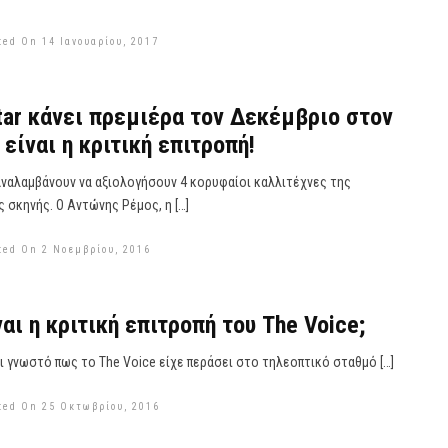
ted On 14 Ιανουαρίου, 2017
Star κάνει πρεμιέρα τον Δεκέμβριο στον
 είναι η κριτική επιτροπή!
ναλαμβάνουν να αξιολογήσουν 4 κορυφαίοι καλλιτέχνες της
 σκηνής. Ο Αντώνης Ρέμος, η […]
ted On 2 Νοεμβρίου, 2016
αι η κριτική επιτροπή του The Voice;
ει γνωστό πως το The Voice είχε περάσει στο τηλεοπτικό σταθμό […]
ted On 25 Οκτωβρίου, 2016