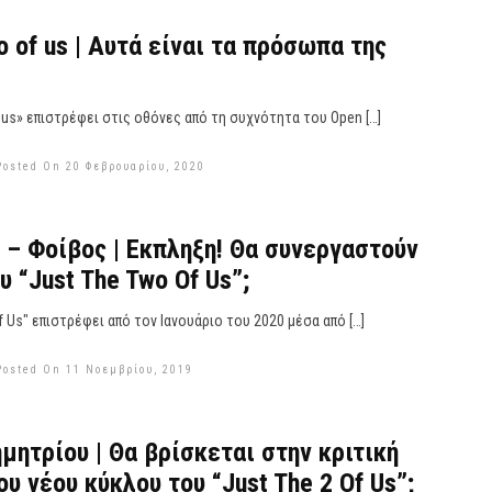
o of us | Αυτά είναι τα πρόσωπα της
f us» επιστρέφει στις οθόνες από τη συχνότητα του Open […]
Posted On 20 Φεβρουαρίου, 2020
 – Φοίβος | Εκπληξη! Θα συνεργαστούν
υ “Just The Two Of Us”;
f Us" επιστρέφει από τον Ιανουάριο του 2020 μέσα από […]
Posted On 11 Νοεμβρίου, 2019
μητρίου | Θα βρίσκεται στην κριτική
υ νέου κύκλου του “Just The 2 Of Us”;