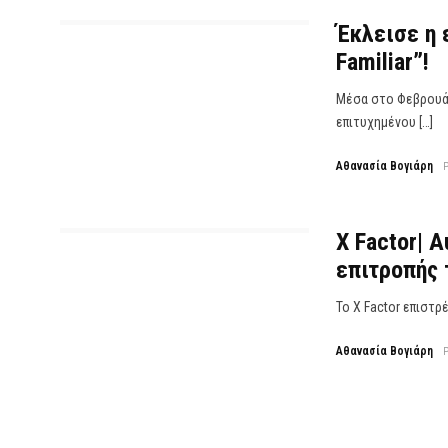
Έκλεισε η 
Familiar”!
Μέσα στο Φεβρουάρ
επιτυχημένου […]
Αθανασία Βογιάρη
X Factor| Α
επιτροπής 
To X Factor επιστρ
Αθανασία Βογιάρη