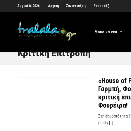
August 8, 2026
Αρχική
Συνεντεύξεις
Ρεπορτάζ
Μουσικά νέα
Κριτική Επιτροπή
«House of 
Γαρμπή, Φο
κριτική επ
Φουρέιρα!
Στη δημοσιότητα δό
reality […]