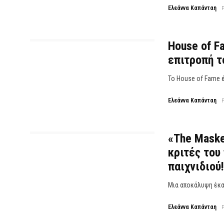
Ελεάννα Καπάνταη
House of Fa
επιτροπή τ
Το House of Fame έ
Ελεάννα Καπάνταη
«The Masked
κριτές του
παιχνιδιού!
Μια αποκάλυψη έκαν
Ελεάννα Καπάνταη