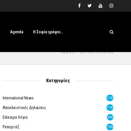
s
Agenda
Η Σοφία γράφει…
Αρχική
» Κριτική Επιτροπή
Κατηγορίες
International News
1192
Αποκλειστικές Δηλώσεις
1190
Επίκαιρα Λόγια
408
Ρεπορτάζ
1386