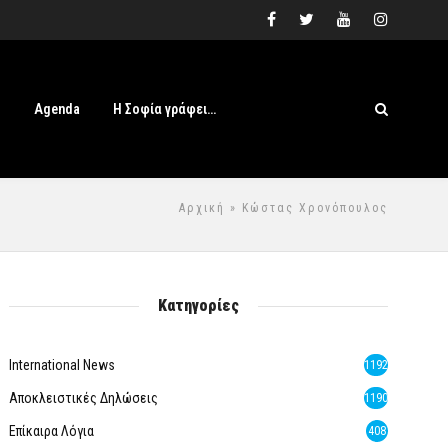
s
Agenda
Η Σοφία γράφει…
Αρχική
» Κώστας Χρονόπουλος
Κατηγορίες
International News
1192
Αποκλειστικές Δηλώσεις
1190
Επίκαιρα Λόγια
408