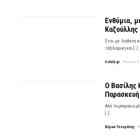
Ενθύμια, μ
Καζούλλης 
Έτσι, με διάθεση κ
ταξιδιάρικη και […]
tralala.gr
Posted O
O Βασίλης 
Παρασκευή 
Από τα μπαράκια μέ
[…]
Βύρων Τσουράπης
P