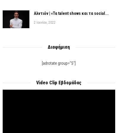
Αλντιόν | «Τα talent shows και τα social...
2 Ιουνίου, 2022
Διαφήμιση
[adrotate group="5"]
Video Clip Εβδομάδας
Πρόγραμμα
Αναπαραγωγής
Βίντεο