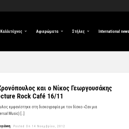
Καλλιτέχνες
Αφιερώματα
Στήλες
International new
ρονόπουλος και ο Νίκος Γεωργουσάκης
ecture Rock Café 16/11
λος εμφανίστηκε στη δισκογραφία με τον δίσκο «Σαν μια
rsal Music) […]
γιάννη
Posted On 14 Νοεμβρίου, 2012