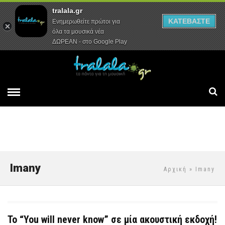
tralala.gr
Αρχική
Συνεντεύξεις
Ρεπορτάζ
ΚΑΤΕΒΑΣΤΕ
Ενημερωθείτε πρώτοι για
όλα τα μουσικά νέα
ΔΩΡΕΑΝ - στο Google Play
Imany
Αρχική
» Imany
To “You will never know” σε μία ακουστική εκδοχή!