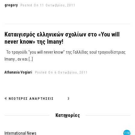
gregory
Posted On 11 Οκτωβρίου, 2011
Καταιγισμός ελληνικών σχολίων στο «You will
never know» της Imany!
Το τραγούδι "you will never know" της Γαλλίδας soul τραγουδίστριας
Imany , αν και […]
Athanasia Vogiari
Posted On 6 Οκτωβρίου, 2011
ΝΕΌΤΕΡΕΣ ΑΝΑΡΤΉΣΕΙΣ
3
Κατηγορίες
International News
1192