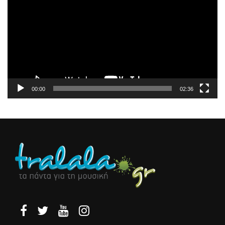
Βίντεο
00:00
02:36