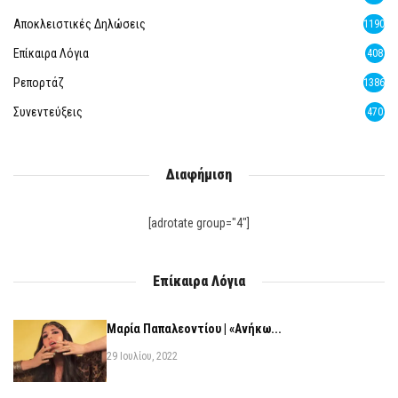
Αποκλειστικές Δηλώσεις
1190
Επίκαιρα Λόγια
408
Ρεπορτάζ
1386
Συνεντεύξεις
470
Διαφήμιση
[adrotate group="4"]
Επίκαιρα Λόγια
Μαρία Παπαλεοντίου | «Ανήκω...
29 Ιουλίου, 2022