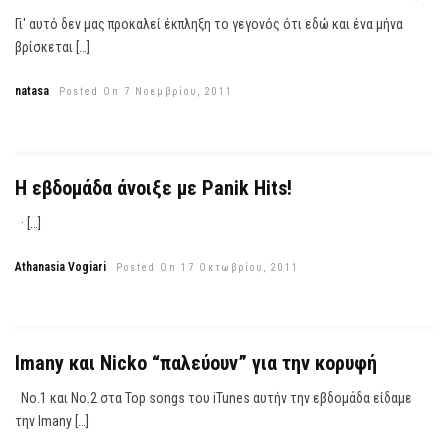
Γι' αυτό δεν μας προκαλεί έκπληξη το γεγονός ότι εδώ και ένα μήνα
βρίσκεται […]
natasa
Posted On 7 Νοεμβρίου, 2011
H εβδομάδα άνοιξε με Panik Hits!
· […]
Athanasia Vogiari
Posted On 17 Οκτωβρίου, 2011
Imany και Nicko “παλεύουν” για την κορυφή
Νο.1 και Νο.2 στα Top songs του iTunes αυτήν την εβδομάδα είδαμε
την Imany […]