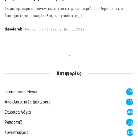
Σε μια πρόσφατη συνέντευξή του στην εφημερίδα La Repubblica, ο
διασημότερος ίσως Ιταλός τραγουδιστής, […]
theodorek
Posted On 12 Σεπτεμβρίου, 2012
1
Κατηγορίες
International News
1192
Αποκλειστικές Δηλώσεις
1190
Επίκαιρα Λόγια
408
Ρεπορτάζ
1386
Συνεντεύξεις
470