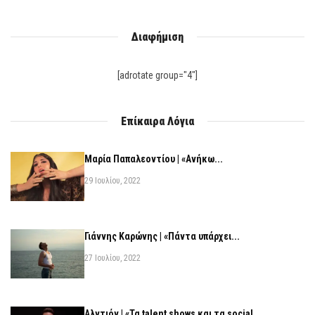
Διαφήμιση
[adrotate group="4"]
Επίκαιρα Λόγια
Μαρία Παπαλεοντίου | «Ανήκω...
29 Ιουλίου, 2022
Γιάννης Καρώνης | «Πάντα υπάρχει...
27 Ιουλίου, 2022
Αλντιόν | «Τα talent shows και τα social...