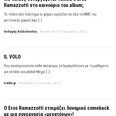
Ramazzotti στο καινούριο του album;
Το τελευταίο διάστημα οι φήμες οργίαζαν σε όλα τα ΜΜΕ της
γειτονικής χώρας πως […]
Θοδωρής Κολλιόπουλος
Posted On 17 Οκτωβρίου, 2012
IL VOLO
Που ανυπομονούσαν κάθε απόγευμα, να ξεμπερδεύουν με τα μαθήματα
για να πάνε για μπάλα! Μέχρι […]
tralala.gr
Posted On 25 Ιουνίου, 2011
O Eros Ramazzotti ετοιμάζει δυναμικό comeback
με μια συνεργασία «μεγατόνων»!