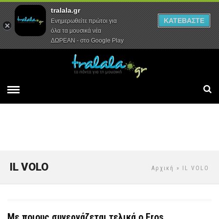
tralala.gr
Αρχική
Συνεντεύξεις
Ρεπορτάζ
ΚΑΤΕΒΑΣΤΕ
Ενημερωθείτε πρώτοι για
όλα τα μουσικά νέα
ΔΩΡΕΑΝ - στο Google Play
IL VOLO
Αρχική
» IL VOLO
Με ποιους συνεργάζεται τελικά ο Eros