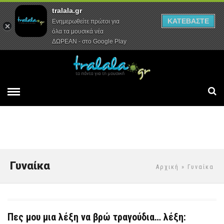
tralala.gr
Αρχική
Συνεντεύξεις
Ρεπορτάζ
ΚΑΤΕΒΑΣΤΕ
Ενημερωθείτε πρώτοι για
όλα τα μουσικά νέα
ΔΩΡΕΑΝ - στο Google Play
Γυναίκα
Αρχική
» Γυναίκα
Πες μου μια λέξη να βρώ τραγούδια… λέξη: