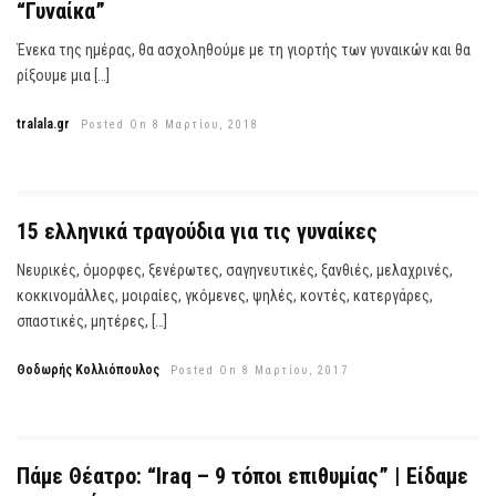
“Γυναίκα”
Ένεκα της ημέρας, θα ασχοληθούμε με τη γιορτής των γυναικών και θα
ρίξουμε μια […]
tralala.gr
Posted On 8 Μαρτίου, 2018
15 ελληνικά τραγούδια για τις γυναίκες
Νευρικές, όμορφες, ξενέρωτες, σαγηνευτικές, ξανθιές, μελαχρινές,
κοκκινομάλλες, μοιραίες, γκόμενες, ψηλές, κοντές, κατεργάρες,
σπαστικές, μητέρες, […]
Θοδωρής Κολλιόπουλος
Posted On 8 Μαρτίου, 2017
Πάμε Θέατρο: “Iraq – 9 τόποι επιθυμίας” | Είδαμε