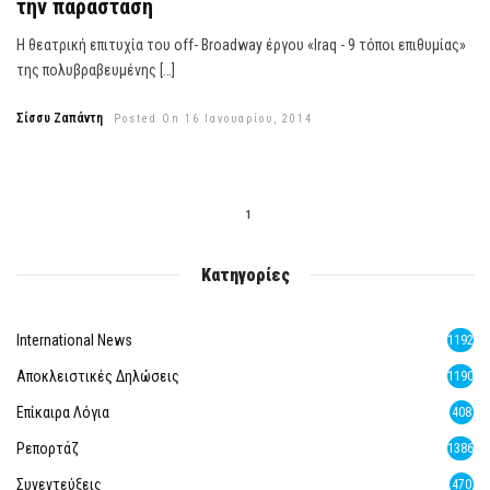
την παράσταση
Η θεατρική επιτυχία του off- Broadway έργου «Iraq - 9 τόποι επιθυμίας»
της πολυβραβευμένης […]
Σίσσυ Ζαπάντη
Posted On 16 Ιανουαρίου, 2014
1
Κατηγορίες
International News
1192
Αποκλειστικές Δηλώσεις
1190
Επίκαιρα Λόγια
408
Ρεπορτάζ
1386
Συνεντεύξεις
470