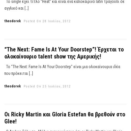
Το single έχει τίτλο "Heat" και είναι ένα καλοκαιρινό latin τραγούδι σε
αγγλικό και […]
theodorek
Posted On 28 Ιουλίου, 2012
“The Next: Fame Is At Your Doorstep”! Έρχεται το
ολοκαίνουριο talent show της Αμερικής!
Το "The Next: Fame Is At Your Doorstep" είναι μια ολοκαίνουρια ιδέα
που πρόκειται […]
theodorek
Posted On 25 Ιουλίου, 2012
Οι Ricky Martin και Gloria Estefan θα βρεθούν στο
Glee!