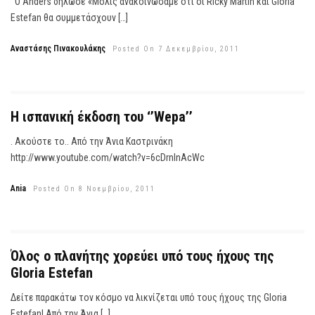
Ο Anders δήλωσε «Μόλις ανακοινώσαμε ότι οι Ricky Martin και Gloria
Estefan θα συμμετάσχουν […]
Αναστάσης Πινακουλάκης
Posted On 7 Δεκεμβρίου, 2011
Η ισπανική έκδοση του ‘’Wepa’’
. Ακούστε το.. Aπό την Άνια Καστρινάκη
http://www.youtube.com/watch?v=6cDrnlnAcWc
Ania
Posted On 8 Νοεμβρίου, 2011
Όλος ο πλανήτης χορεύει υπό τους ήχους της
Gloria Estefan
Δείτε παρακάτω τον κόσμο να λικνίζεται υπό τους ήχους της Gloria
Estefan! Aπό την Άνια […]