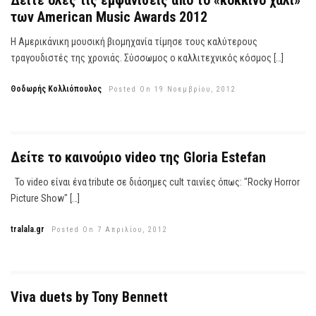
Δείτε όλες τις εμφανίσεις από το «κόκκινο χαλί»
των American Music Awards 2012
Η Αμερικάνικη μουσική βιομηχανία τίμησε τους καλύτερους
τραγουδιστές της χρονιάς. Σύσσωμος ο καλλιτεχνικός κόσμος […]
Θοδωρής Κολλιόπουλος
Posted On 19 Νοεμβρίου, 2012
Δείτε το καινούριο video της Gloria Estefan
Το video είναι ένα tribute σε διάσημες cult ταινίες όπως: "Rocky Horror
Picture Show" […]
tralala.gr
Posted On 7 Απριλίου, 2012
Viva duets by Tony Bennett