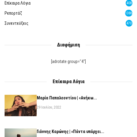
Επίκαιρα Λόγια
408
Ρεπορτάζ
1386
Συνεντεύξεις
470
Διαφήμιση
[adrotate group="4"]
Επίκαιρα Λόγια
Μαρία Παπαλεοντίου | «Ανήκω...
29 Ιουλίου, 2022
Γιάννης Καρώνης | «Πάντα υπάρχει...