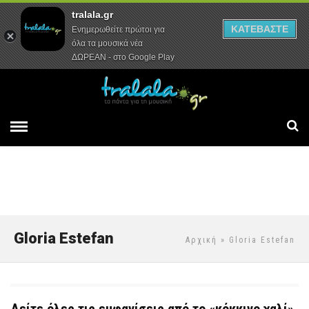
tralala.gr
Αρχική
Συνεντεύξεις
Ρεπορτάζ
ΚΑΤΕΒΑΣΤΕ
Ενημερωθείτε πρώτοι για
όλα τα μουσικά νέα
ΔΩΡΕΑΝ - στο Google Play
Gloria Estefan
Αρχική
» Gloria Estefan