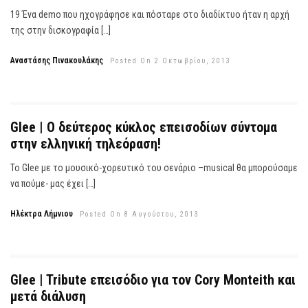
19 Ένα demo που ηχογράφησε και πόσταρε στο διαδίκτυο ήταν η αρχή
της στην δισκογραφία […]
Αναστάσης Πινακουλάκης
Posted On 2 Οκτωβρίου, 2013
Glee | Ο δεύτερος κύκλος επεισοδίων σύντομα
στην ελληνική τηλεόραση!
Το Glee με το μουσικό-χορευτικό του σενάριο –musical θα μπορούσαμε
να πούμε- μας έχει […]
Ηλέκτρα Λήμνιου
Posted On 8 Αυγούστου, 2013
Glee | Tribute επεισόδιο για τον Cory Monteith και
μετά διάλυση