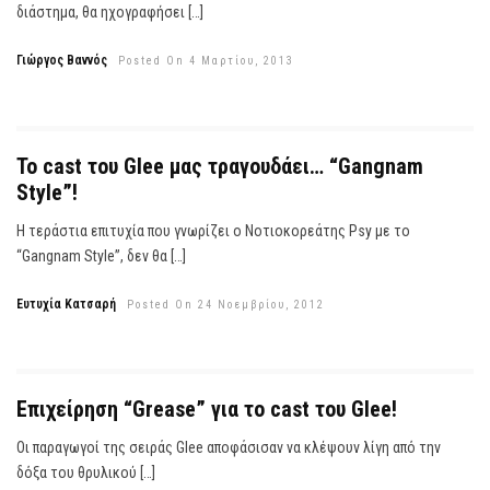
διάστημα, θα ηχογραφήσει […]
Γιώργος Βαννός
Posted On 4 Μαρτίου, 2013
Το cast του Glee μας τραγουδάει… “Gangnam
Style”!
Η τεράστια επιτυχία που γνωρίζει ο Νοτιοκορεάτης Psy με το
“Gangnam Style”, δεν θα […]
Ευτυχία Κατσαρή
Posted On 24 Νοεμβρίου, 2012
Επιχείρηση “Grease” για το cast του Glee!
Οι παραγωγοί της σειράς Glee αποφάσισαν να κλέψουν λίγη από την
δόξα του θρυλικού […]