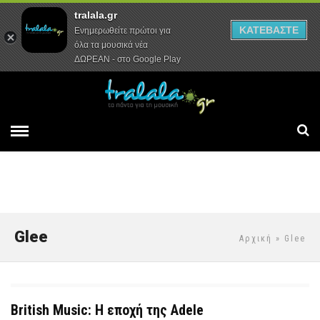
tralala.gr
Αρχική
Συνεντεύξεις
Ρεπορτάζ
ΚΑΤΕΒΑΣΤΕ
Ενημερωθείτε πρώτοι για
όλα τα μουσικά νέα
ΔΩΡΕΑΝ - στο Google Play
Glee
Αρχική
» Glee
British Music: Η εποχή της Adele