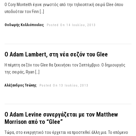
Ο Cory Monteith έγινε γνωστός από την τηλεοπτική σειρά Glee όπου
υποδυόταν τον Finn […]
Θοδωρής Κολλιόπουλος
Posted On 14 Ιουλίου, 2013
O Adam Lambert, στη νέα σεζόν του Glee
Η πέμπτη σεζόν του Glee θα ξεκινήσει τον Σεπτέμβριο. Ο δημιουργός
της σειράς, Ryan […]
Αλέξανδρος Τσώνης
Posted On 13 Ιουλίου, 2013
O Adam Levine συνεργάζεται με τον Matthew
Morrison από το “Glee”
Τώρα, στο ενεργητικό του έρχεται να προστεθεί άλλη μια. Το επόμενο