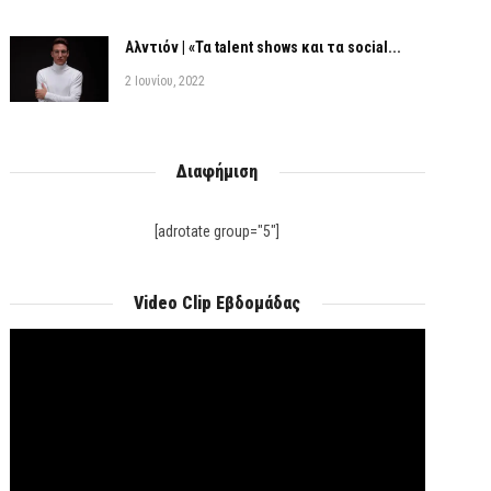
Αλντιόν | «Τα talent shows και τα social...
2 Ιουνίου, 2022
Διαφήμιση
[adrotate group="5"]
Video Clip Εβδομάδας
Πρόγραμμα
Αναπαραγωγής
Βίντεο