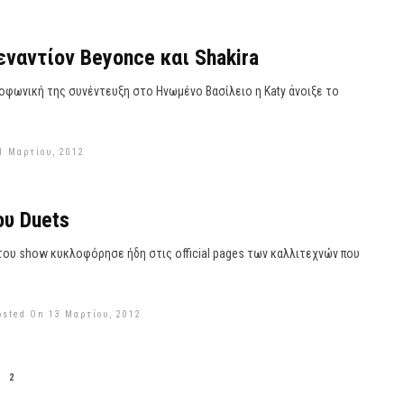
 εναντίον Beyonce και Shakira
φωνική της συνέντευξη στο Ηνωμένο Βασίλειο η Katy άνοιξε το
1 Μαρτίου, 2012
του Duets
ρ του show κυκλοφόρησε ήδη στις official pages των καλλιτεχνών που
osted On 13 Μαρτίου, 2012
2