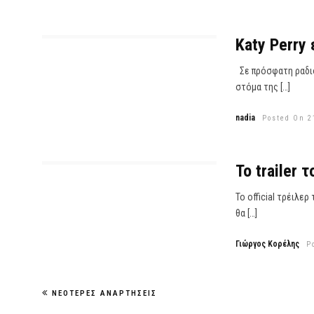
Katy Perry
Σε πρόσφατη ραδιο
στόμα της […]
nadia
Posted On 2
To trailer 
Το official τρέιλε
θα […]
Γιώργος Κορέλης
P
ΝΕΌΤΕΡΕΣ ΑΝΑΡΤΉΣΕΙΣ