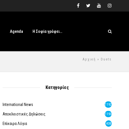
s
Agenda
Η Σοφία γράφει…
Αρχική
» Duets
Κατηγορίες
International News
1192
Αποκλειστικές Δηλώσεις
1190
Επίκαιρα Λόγια
408