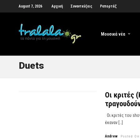
August 7, 2026
Αρχική
Συνεντεύξεις
Ρεπορτάζ
Μουσικά νέα
Duets
Οι κριτές (
τραγουδούν
Οι κριτές του show:
έκαναν […]
Andrew
Posted On