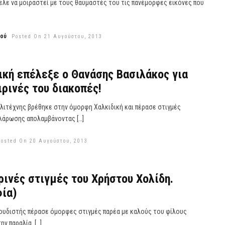
ελε να μοιραστεί με τους θαυμαστές του τις πανέμορφες εικόνες που
εού
Posted On 21 Αυγούστου, 2013
ική επέλεξε ο Θανάσης Βασιλάκος για
ιρινές του διακοπές!
λιτέχνης βρέθηκε στην όμορφη Χαλκιδική και πέρασε στιγμές
λάρωσης απολαμβάνοντας […]
Posted On 20 Αυγούστου, 2013
ρινές στιγμές του Χρήστου Χολίδη.
ία)
ουδιστής πέρασε όμορφες στιγμές παρέα με καλούς του φίλους
ν παραλία. […]