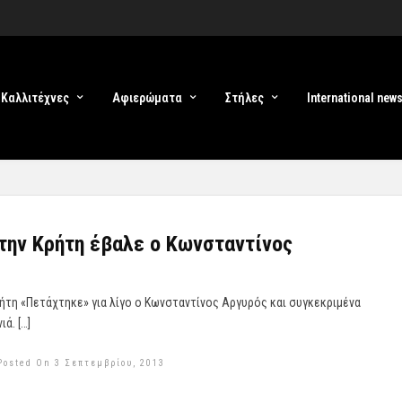
Καλλιτέχνες
Αφιερώματα
Στήλες
International new
την Κρήτη έβαλε ο Κωνσταντίνος
ήτη «Πετάχτηκε» για λίγο ο Κωνσταντίνος Αργυρός και συγκεκριμένα
ά. […]
Posted On 3 Σεπτεμβρίου, 2013