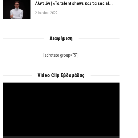
Αλντιόν | «Τα talent shows και τα social...
2 Ιουνίου, 2022
Διαφήμιση
[adrotate group="5"]
Video Clip Εβδομάδας
Πρόγραμμα
Αναπαραγωγής
Βίντεο