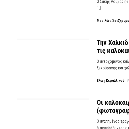
Ο Σάκης Ρουβάς ήθ
[…]
Μαριλένα Χατζησυμ
Την Χαλκιδ
τις καλοκα
Ο ανερχόμενος καλ
ξεκούρασης και χα
Ελένη Κεφαλληνού
Οι καλοκαι
(φωτογραφ
Ο αγαπημένος τραγ
διασκεδάζοντας στη