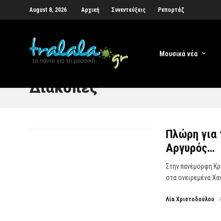
August 8, 2026
Αρχική
Συνεντεύξεις
Ρεπορτάζ
Μουσικά νέα
Διακοπές
Πλώρη για 
Αργυρός…
Στην πανέμορφη Κρ
στα ονειρεμένα Χανι
Λία Χριστοδούλου