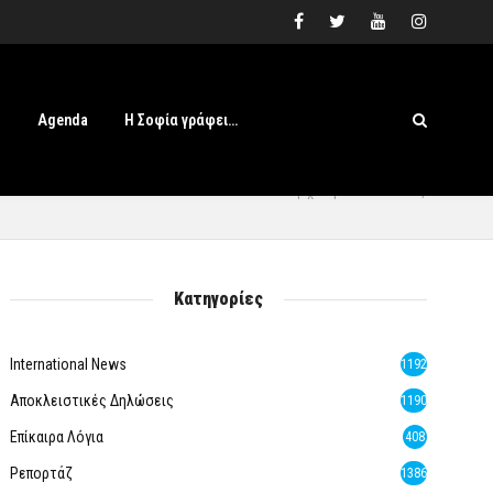
s
Agenda
Η Σοφία γράφει…
Αρχική
» Διακοπές
Κατηγορίες
International News
1192
Αποκλειστικές Δηλώσεις
1190
Επίκαιρα Λόγια
408
Ρεπορτάζ
1386