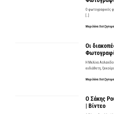
Φωτογραφ
Ο φωτογραφικός φα
[…]
Μαριλένα Χατζησυμ
Οι διακοπέ
Φωτογραφ
Η Μελίνα Ασλανίδο
ευδιάθετη, ξεκούρα
Μαριλένα Χατζησυμ
Ο Σάκης Ρο
| Βίντεο