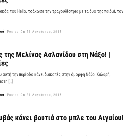
ίες
κός του Hello, τσάκωσε την τραγουδίστρια με τα δυο της παιδιά, τον
εού
Posted On 21 Αυγούστου, 2013
ς της Μελίνας Ασλανίδου στη Νάξο! |
ίες
υ αυτή την περίοδο κάνει διακοπές στην όμορφη Νάξο. Χαλαρή,
στη […]
εού
Posted On 21 Αυγούστου, 2013
υβάς κάνει βουτιά στο μπλε του Αιγαίου!