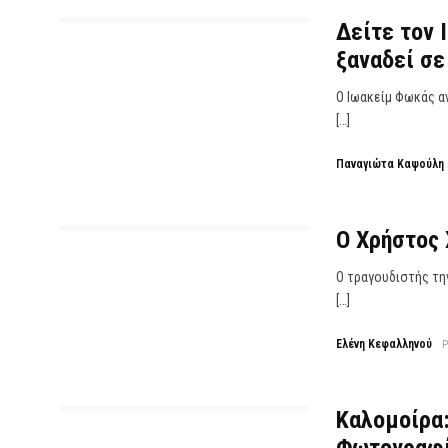
Δείτε τον 
ξαναδεί σε
O Iωακείμ Φωκάς αν
[…]
Παναγιώτα Καψούλη
Ο Χρήστος 
Ο τραγουδιστής την
[…]
Ελένη Κεφαλληνού
Καλομοίρα: 