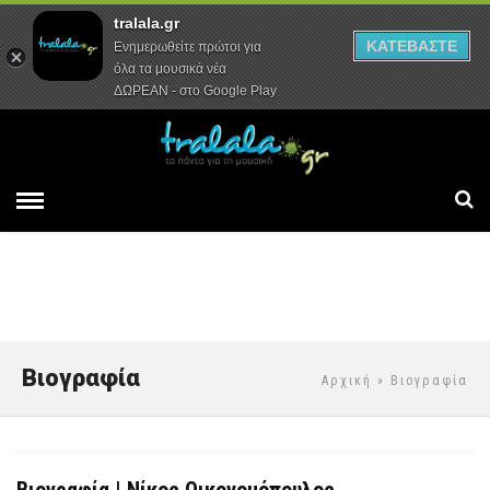
tralala.gr
Αρχική
Συνεντεύξεις
Ρεπορτάζ
ΚΑΤΕΒΑΣΤΕ
Ενημερωθείτε πρώτοι για
όλα τα μουσικά νέα
ΔΩΡΕΑΝ - στο Google Play
Βιογραφία
Αρχική
» Βιογραφία