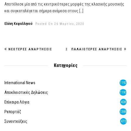
Αποτέλεσε μία από τις κεντρικότερες μορφές της κλασικής μουσικής
και συγκαταλέγεται σήμερα ανάμεσα στους […]
Ελένη Κεφαλληνού
Posted On 26 Μαρτίου, 2020
ΝΕΌΤΕΡΕΣ ΑΝΑΡΤΉΣΕΙΣ
2
ΠΑΛΑΙΌΤΕΡΕΣ ΑΝΑΡΤΉΣΕΙΣ
Κατηγορίες
International News
1192
Αποκλειστικές Δηλώσεις
1190
Επίκαιρα Λόγια
408
Ρεπορτάζ
1386
Συνεντεύξεις
470