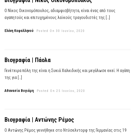
Βιογραφία | Νίκος Οικονομόπουλος
Ο Νίκος Οικονομόπουλος, αδιαμφισβήτητα, είναι ένας από τους
αγαπητούς και επιτυχημένους λαϊκούς τραγουδιστές της […]
Ελένη Κεφαλληνού
Posted On 30 Ιουνίου, 2020
Βιογραφία | Πάολα
Γενέτειρα πόλη της είναι η Συκιά Χαλκιδικής και μεγάλωσε εκεί. Η αγάπη
της για […]
Αθανασία Βογιάρη
Posted On 25 Ιουνίου, 2020
Βιογραφία | Αντώνης Ρέμος
Ο Αντώνης Ρέμος γεννήθηκε στο Ντύσελντορφ της Γερμανίας στις 19