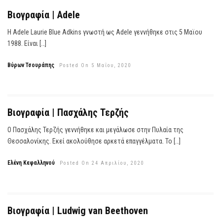
Βιογραφία | Adele
Η Adele Laurie Blue Adkins γνωστή ως Adele γεννήθηκε στις 5 Μαϊου
1988. Είναι […]
Βύρων Τσουράπης
Posted On 5 Μαΐου, 2020
Βιογραφία | Πασχάλης Τερζής
Ο Πασχάλης Τερζής γεννήθηκε και μεγάλωσε στην Πυλαία της
Θεσσαλονίκης. Εκεί ακολούθησε αρκετά επαγγέλματα. Το […]
Ελένη Κεφαλληνού
Posted On 24 Απριλίου, 2020
Βιογραφία | Ludwig van Beethoven