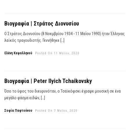
Βιογραφία | Στράτος Διονυσίου
Ο Στράτος Διονυσίου (8 Νοεμβρίου 1934 - 11 Μαΐου 1990) ήταν Έλληνας
λαϊκός τραγουδιστής. Γεννήθηκε […]
Ελένη Κεφαλληνού
Posted On 11 Μαΐου, 2020
Βιογραφία | Peter Ilyich Tchaikovsky
Όσο το ύφος του διευρυνόταν, ο Τσαϊκόφσκι έγραψε μουσική σε ένα
μεγάλο φάσμα ειδών, […]
Σοφία Παφτούνου
Posted On 7 Μαΐου, 2020