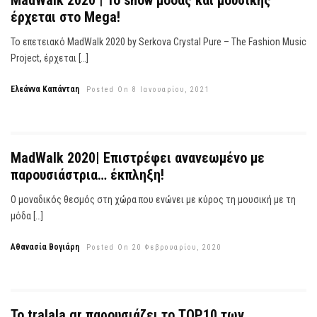
MadWalk 2020 | Το show μόδας και μουσικής
έρχεται στο Mega!
Το επετειακό MadWalk 2020 by Serkova Crystal Pure – The Fashion Music
Project, έρχεται […]
Ελεάννα Καπάνταη
Posted On 8 Ιανουαρίου, 2021
MadWalk 2020| Επιστρέφει ανανεωμένο με
παρουσιάστρια… έκπληξη!
Ο μοναδικός θεσμός στη χώρα που ενώνει με κύρος τη μουσική με τη
μόδα […]
Αθανασία Βογιάρη
Posted On 20 Φεβρουαρίου, 2020
Το tralala.gr παρουσιάζει το TOP10 των