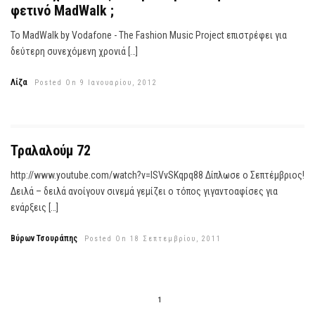
φετινό MadWalk ;
Το MadWalk by Vodafone - The Fashion Music Project επιστρέφει για
δεύτερη συνεχόμενη χρονιά […]
Λίζα
Posted On 9 Ιανουαρίου, 2012
Τραλαλούμ 72
http://www.youtube.com/watch?v=lSVvSKqpq88 Δίπλωσε ο Σεπτέμβριος!
Δειλά – δειλά ανοίγουν σινεμά γεμίζει ο τόπος γιγαντοαφίσες για
ενάρξεις […]
Βύρων Τσουράπης
Posted On 18 Σεπτεμβρίου, 2011
1