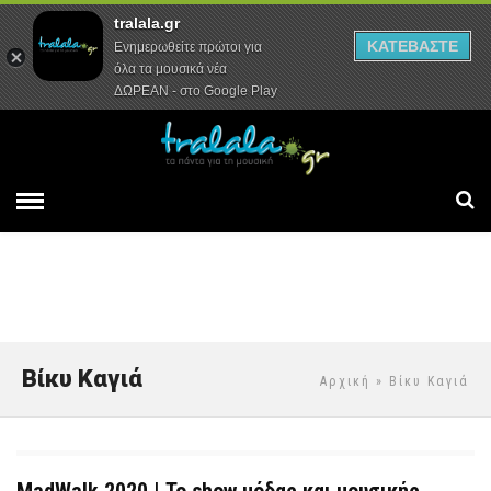
tralala.gr
Αρχική
Συνεντεύξεις
Ρεπορτάζ
ΚΑΤΕΒΑΣΤΕ
Ενημερωθείτε πρώτοι για
όλα τα μουσικά νέα
ΔΩΡΕΑΝ - στο Google Play
Βίκυ Καγιά
Αρχική
» Βίκυ Καγιά