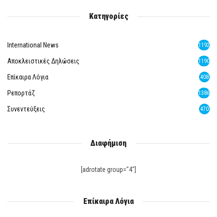
Κατηγορίες
International News
1192
Αποκλειστικές Δηλώσεις
1190
Επίκαιρα Λόγια
408
Ρεπορτάζ
1386
Συνεντεύξεις
470
Διαφήμιση
[adrotate group="4"]
Επίκαιρα Λόγια