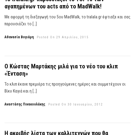
αγαπημένων του acts από το MadWalk!
Με αφορμή τη διεξαγωγή του 5ου MadWalk, το tralala.gr έφτιαξε και σας
παρουσιάζει το […]
Αθανασία Βογιάρη
Posted On 29 Απριλίου, 2015
Ο Κώστας Μαρτάκης μιλά για το νέο του κλιπ
«Ένταση»
Το κλιπ έκανε πρεμιέρα τις προηγούμενες ημέρες και συμμετέχουν οι
Βίκυ Καγιά και η […]
Αναστάσης Πινακουλάκης
Posted On 30 Ιανουαρίου, 2012
Η ακριβής λίστα των καλλιτεχνών που θα