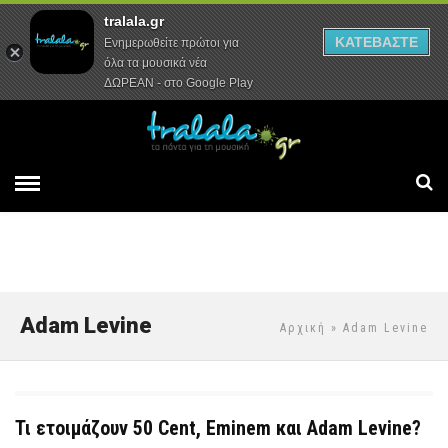
tralala.gr
Αρχική
Συνεντεύξεις
Ρεπορτάζ
ΚΑΤΕΒΑΣΤΕ
Ενημερωθείτε πρώτοι για
όλα τα μουσικά νέα
ΔΩΡΕΑΝ - στο Google Play
Adam Levine
Αρχική
» Adam Levine
Τι ετοιμάζουν 50 Cent, Eminem και Adam Levine?