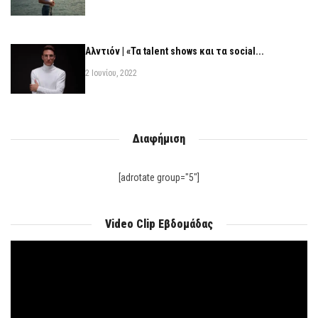
Αλντιόν | «Τα talent shows και τα social...
2 Ιουνίου, 2022
Διαφήμιση
[adrotate group="5"]
Video Clip Εβδομάδας
Πρόγραμμα
Αναπαραγωγής
Βίντεο