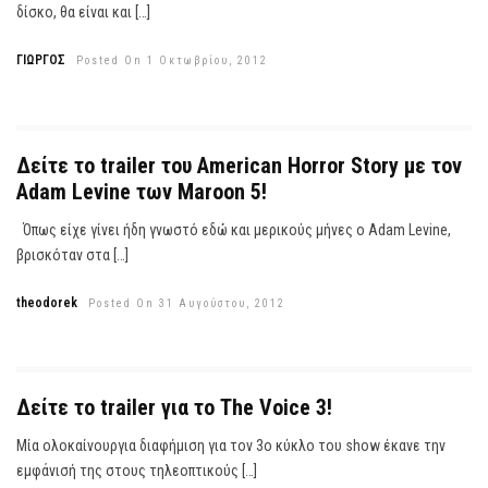
δίσκο, θα είναι και […]
ΓΙΩΡΓΟΣ
Posted On 1 Οκτωβρίου, 2012
Δείτε το trailer του American Horror Story με τον
Adam Levine των Maroon 5!
Όπως είχε γίνει ήδη γνωστό εδώ και μερικούς μήνες ο Adam Levine,
βρισκόταν στα […]
theodorek
Posted On 31 Αυγούστου, 2012
Δείτε το trailer για το The Voice 3!
Μία ολοκαίνουργια διαφήμιση για τον 3ο κύκλο του show έκανε την
εμφάνισή της στους τηλεοπτικούς […]