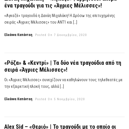
ένα τραγούδι για τις «Άγριες Μέλισσες»!
«Αγκαζέ» τραγουδά η Δανάη Μιχαλάκη! H Δρόσω της επιτυχημένης
σειράς «Άγριες Μέλισσες» του ΑNT1 και […]
Ελεάννα Καπάνταη
Posted On 7 Δεκεμβρίου, 2020
«Ρόζα» & «Κεντρί» | Τα δύο νέα τραγούδια από τη
σειρά «Άγριες Μέλισσες»!
Οι «Άγριες Μέλισσες» συνεχίζουν να καθηλώνουν τους τηλεθεατές με
την εξαιρετική πλοκή τους, αλλά […]
Ελεάννα Καπάνταη
Posted On 5 Νοεμβρίου, 2020
Alex Sid – «Θεριό» | Το τραγούδι με το οποίο οι