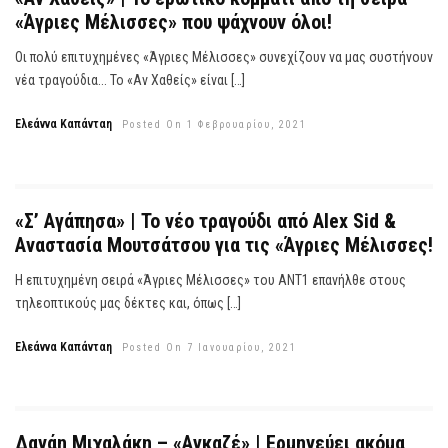
«Άγριες Μέλισσες» που ψάχνουν όλοι!
Οι πολύ επιτυχημένες «Άγριες Μέλισσες» συνεχίζουν να μας συστήνουν
νέα τραγούδια... Το «Αν Χαθείς» είναι […]
Ελεάννα Καπάνταη
Posted On 1 Φεβρουαρίου, 2021
«Σ’ Αγάπησα» | Το νέο τραγούδι από Alex Sid &
Αναστασία Μουτσάτσου για τις «Άγριες Μέλισσες!
Η επιτυχημένη σειρά «Άγριες Μέλισσες» του ΑΝΤ1 επανήλθε στους
τηλεοπτικούς μας δέκτες και, όπως […]
Ελεάννα Καπάνταη
Posted On 7 Ιανουαρίου, 2021
Δανάη Μιχαλάκη – «Αγκαζέ» | Ερμηνεύει ακόμα