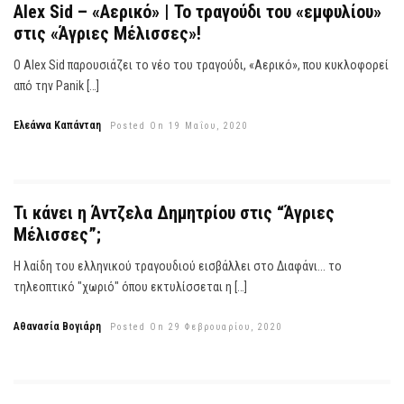
Alex Sid – «Αερικό» | Το τραγούδι του «εμφυλίου»
στις «Άγριες Μέλισσες»!
O Alex Sid παρουσιάζει το νέο του τραγούδι, «Αερικό», που κυκλοφορεί
από την Panik […]
Ελεάννα Καπάνταη
Posted On 19 Μαΐου, 2020
Τι κάνει η Άντζελα Δημητρίου στις “Άγριες
Μέλισσες”;
Η λαίδη του ελληνικού τραγουδιού εισβάλλει στο Διαφάνι... το
τηλεοπτικό "χωριό" όπου εκτυλίσσεται η […]
Αθανασία Βογιάρη
Posted On 29 Φεβρουαρίου, 2020