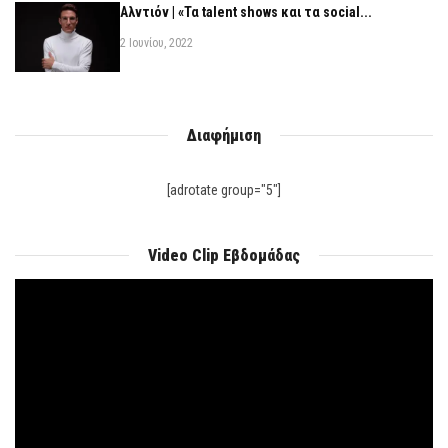
Αλντιόν | «Τα talent shows και τα social...
2 Ιουνίου, 2022
Διαφήμιση
[adrotate group="5"]
Video Clip Εβδομάδας
Πρόγραμμα
Αναπαραγωγής
Βίντεο