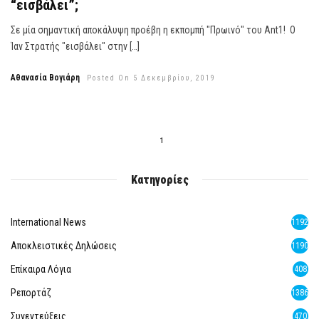
“εισβάλει”;
Σε μία σημαντική αποκάλυψη προέβη η εκπομπή "Πρωινό" του Ant1! Ο
Ίαν Στρατής "εισβάλει" στην […]
Αθανασία Βογιάρη
Posted On 5 Δεκεμβρίου, 2019
1
Κατηγορίες
International News
1192
Αποκλειστικές Δηλώσεις
1190
Επίκαιρα Λόγια
408
Ρεπορτάζ
1386
Συνεντεύξεις
470