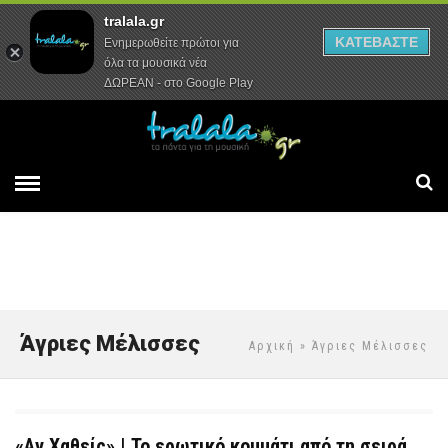
tralala.gr
Αρχική
Συνεντεύξεις
Ρεπορτάζ
ΚΑΤΕΒΑΣΤΕ
Ενημερωθείτε πρώτοι για
όλα τα μουσικά νέα
ΔΩΡΕΑΝ - στο Google Play
Άγριες Μέλισσες
Αρχική
» Άγριες Μέλισσες
«Αν Χαθείς» | Το ερωτικό κομμάτι από τη σειρά