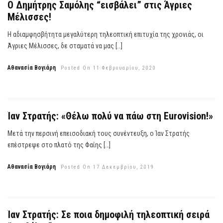
Ο Δημήτρης Σαμόλης “εισβάλει” στις Άγριες
Μέλισσες!
Η αδιαμφησβήτητα μεγαλύτερη τηλεοπτική επιτυχία της χρονιάς, οι
Άγριες Μέλισσες, δε σταματά να μας […]
Αθανασία Βογιάρη
Posted On 11 Φεβρουαρίου, 2020
Ίαν Στρατής: «Θέλω πολύ να πάω στη Eurovision!»
Μετά την περσινή επεισοδιακή τους συνέντευξη, ο Ίαν Στρατής
επέστρεψε στο πλατό της Φαίης […]
Αθανασία Βογιάρη
Posted On 17 Δεκεμβρίου, 2019
Ίαν Στρατής: Σε ποια δημοφιλή τηλεοπτική σειρά