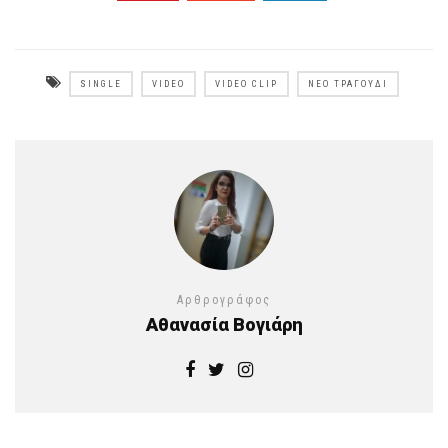
SINGLE
VIDEO
VIDEO CLIP
ΝΈΟ ΤΡΑΓΟΎΔΙ
Αρθρογράφος
Αθανασία Βογιάρη