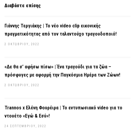
Διαβάστε επίσης
Γιάννης Τεργιάκης | Το νέο video clip εικονικής
πραγματικότητας από τον ταλαντούχο τραγουδοποιό!
2 ΟΚΤΩΒΡΊΟΥ, 2022
«Δε θα σ’ αφήσω πίσω» | Ένα τραγούδι για τα ζώα –
πρόσφυγες με αφορμή την Παγκόσμια Ημέρα των Ζώων!
2 ΟΚΤΩΒΡΊΟΥ, 2022
Trannos x Ελένη Φουρέιρα | Το εντυπωσιακό video για το
ντουέτο «Εγώ & Εσύ»!
24 ΣΕΠΤΕΜΒΡΊΟΥ, 2022