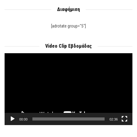
Διαφήμιση
[adrotate group="5"]
Video Clip Εβδομάδας
Πρόγραμμα
Αναπαραγωγής
Βίντεο
00:00
02:36