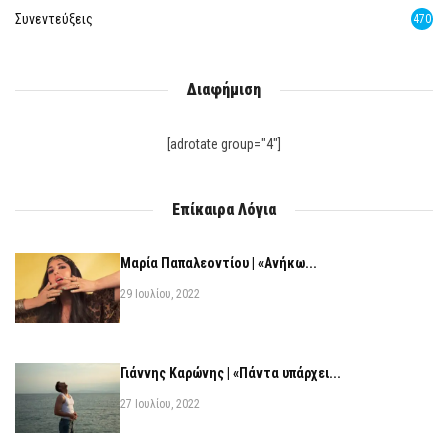
Συνεντεύξεις
470
Διαφήμιση
[adrotate group="4"]
Επίκαιρα Λόγια
Μαρία Παπαλεοντίου | «Ανήκω...
29 Ιουλίου, 2022
Γιάννης Καρώνης | «Πάντα υπάρχει...
27 Ιουλίου, 2022