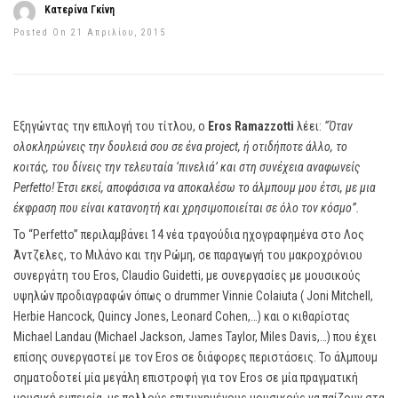
Κατερίνα Γκίνη
Posted On 21 Απριλίου, 2015
Εξηγώντας την επιλογή του τίτλου, ο
Eros Ramazzotti
λέει:
“Όταν
ολοκληρώνεις την δουλειά σου σε ένα project, ή οτιδήποτε άλλο, το
κοιτάς, του δίνεις την τελευταία ‘πινελιά’ και στη συνέχεια αναφωνείς
Perfetto! Έτσι εκεί, αποφάσισα να αποκαλέσω το άλμπουμ μου έτσι, με μια
έκφραση που είναι κατανοητή και χρησιμοποιείται σε όλο τον κόσμο”.
Το “Perfetto” περιλαμβάνει 14 νέα τραγούδια ηχογραφημένα στο Λος
Άντζελες, το Μιλάνο και την Ρώμη, σε παραγωγή του μακροχρόνιου
συνεργάτη του Eros, Claudio Guidetti, με συνεργασίες με μουσικούς
υψηλών προδιαγραφών όπως ο drummer Vinnie Colaiuta ( Joni Mitchell,
Herbie Hancock, Quincy Jones, Leonard Cohen,…) και ο κιθαρίστας
Michael Landau (Michael Jackson, James Taylor, Miles Davis,…) που έχει
επίσης συνεργαστεί με τον Eros σε διάφορες περιστάσεις. Το άλμπουμ
σηματοδοτεί μία μεγάλη επιστροφή για τον Eros σε μία πραγματική