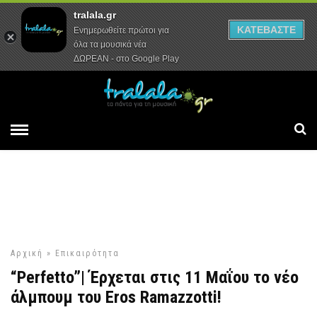
tralala.gr
Αρχική
Συνεντεύξεις
Ρεπορτάζ
ΚΑΤΕΒΑΣΤΕ
Ενημερωθείτε πρώτοι για
όλα τα μουσικά νέα
ΔΩΡΕΑΝ - στο Google Play
Αρχική
»
Επικαιρότητα
“Perfetto”| Έρχεται στις 11 Μαΐου το νέο
άλμπουμ του Eros Ramazzotti!