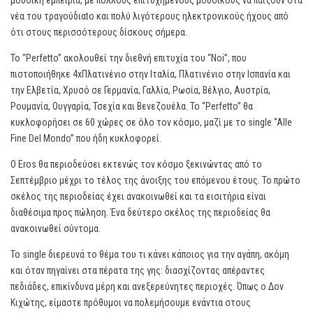
μουσική εμπειρία, με πολλούς επιτυχημένους μουσικούς να παίζουν στα
νέα του τραγούδιαto και πολύ λιγότερους ηλεκτρονικούς ήχους από
ότι στους περισσότερους δίσκους σήμερα.
Το “Perfetto” ακολουθεί την διεθνή επιτυχία του “Noi”, που
πιστοποιήθηκε 4xΠλατινένιο στην Ιταλία, Πλατινένιο στην Ισπανία και
την Ελβετία, Χρυσό σε Γερμανία, Γαλλία, Ρωσία, Βέλγιο, Αυστρία,
Ρουμανία, Ουγγαρία, Τσεχία και Βενεζουέλα. Το “Perfetto” θα
κυκλοφορήσει σε 60 χώρες σε όλο τον κόσμο, μαζί με το single “Alle
Fine Del Mondo” που ήδη κυκλοφορεί.
Ο Eros θα περιοδεύσει εκτενώς τον κόσμο ξεκινώντας από το
Σεπτέμβριο μέχρι το τέλος της άνοιξης του επόμενου έτους. Το πρώτο
σκέλος της περιοδείας έχει ανακοινωθεί και τα εισιτήρια είναι
διαθέσιμα προς πώληση. Ένα δεύτερο σκέλος της περιοδείας θα
ανακοινωθεί σύντομα.
To single διερευνά το θέμα του τι κάνει κάποιος για την αγάπη, ακόμη
και όταν πηγαίνει στα πέρατα της γης: διασχίζοντας απέραντες
πεδιάδες, επικίνδυνα μέρη και ανεξερεύνητες περιοχές. Όπως ο Δον
Κιχώτης, είμαστε πρόθυμοι να πολεμήσουμε ενάντια στους