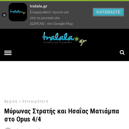
tralala.gr
Αρχική
Συνεντεύξεις
Ρεπορτάζ
ΚΑΤΕΒΑΣΤΕ
Ενημερωθείτε πρώτοι για
όλα τα μουσικά νέα
ΔΩΡΕΑΝ - στο Google Play
Αρχική
»
Επικαιρότητα
Μύρωνας Στρατής και Ησαΐας Ματιάμπα
στο Opus 4/4