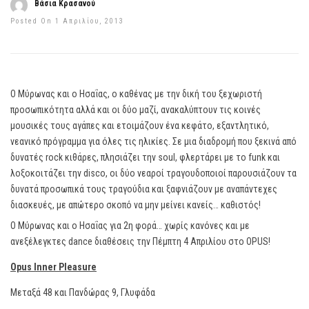
Βάσια Κρασανού
Posted On 1 Απριλίου, 2013
Ο Μύρωνας και ο Ησαΐας, ο καθένας με την δική του ξεχωριστή
προσωπικότητα αλλά και οι δύο μαζί, ανακαλύπτουν τις κοινές
μουσικές τους αγάπες και ετοιμάζουν ένα κεφάτο, εξαντλητικό,
νεανικό πρόγραμμα για όλες τις ηλικίες. Σε μια διαδρομή που ξεκινά από
δυνατές rock κιθάρες, πλησιάζει την soul, φλερτάρει με το funk και
λοξοκοιτάζει την disco, οι δύο νεαροί τραγουδοποιοί παρουσιάζουν τα
δυνατά προσωπικά τους τραγούδια και ξαφνιάζουν με αναπάντεχες
διασκευές, με απώτερο σκοπό να μην μείνει κανείς… καθιστός!
Ο Μύρωνας και ο Ησαΐας για 2η φορά… χωρίς κανόνες και με
ανεξέλεγκτες dance διαθέσεις την Πέμπτη 4 Απριλίου στο OPUS!
Opus Inner Pleasure
Μεταξά 48 και Πανδώρας 9, Γλυφάδα