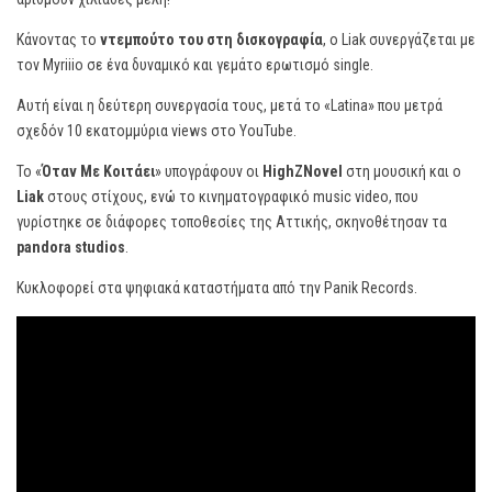
Κάνοντας το
ντεμπούτο του στη δισκογραφία
, ο Liak συνεργάζεται με
τον Myriiio σε ένα δυναμικό και γεμάτο ερωτισμό single.
Αυτή είναι η δεύτερη συνεργασία τους, μετά το «Latina» που μετρά
σχεδόν 10 εκατομμύρια views στο YouTube.
Το «
Όταν Με Κοιτάει
» υπογράφουν οι
HighZNovel
στη μουσική και ο
Liak
στους στίχους, ενώ το κινηματογραφικό music video, που
γυρίστηκε σε διάφορες τοποθεσίες της Αττικής, σκηνοθέτησαν τα
pandora studios
.
Κυκλοφορεί στα ψηφιακά καταστήματα από την Panik Records.