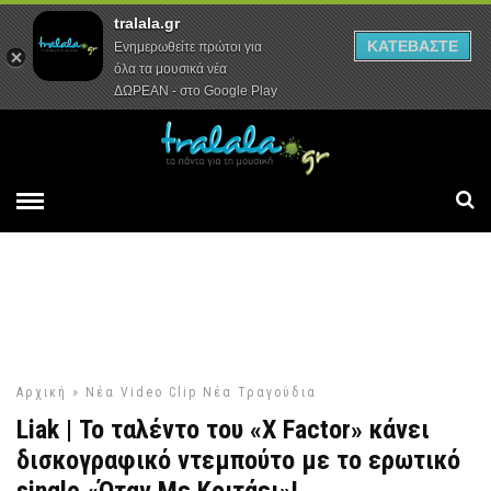
tralala.gr
Αρχική
Συνεντεύξεις
Ρεπορτάζ
ΚΑΤΕΒΑΣΤΕ
Ενημερωθείτε πρώτοι για
όλα τα μουσικά νέα
ΔΩΡΕΑΝ - στο Google Play
Αρχική
»
Νέα Video Clip
Νέα Τραγούδια
Liak | Το ταλέντο του «X Factor» κάνει
δισκογραφικό ντεμπούτο με το ερωτικό