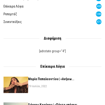
Επίκαιρα Λόγια
408
Ρεπορτάζ
1386
Συνεντεύξεις
470
Διαφήμιση
[adrotate group="4"]
Επίκαιρα Λόγια
Μαρία Παπαλεοντίου | «Ανήκω...
29 Ιουλίου, 2022
Γιάννης Καρώνης | «Πάντα υπάρχει...