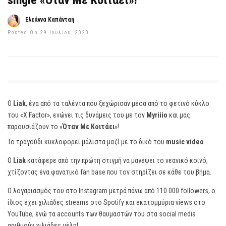
single «Όταν Με Κοιτάει»!
Ελεάννα Καπάνταη
Posted On 29 Ιουλίου, 2020
Ο
Liak
, ένα από τα ταλέντα που ξεχώρισαν μέσα από το φετινό κύκλο
του «X Factor», ενώνει τις δυνάμεις του με τον
Myriiio
και μας
παρουσιάζουν το «
Όταν Με Κοιτάει
»!
Το τραγούδι κυκλοφορεί μάλιστα μαζί με το δικό του
music video
.
Ο
Liak
κατάφερε από την πρώτη στιγμή να μαγέψει το νεανικό κοινό,
χτίζοντας ένα φανατικό fan base που τον στηρίζει σε κάθε του βήμα.
Ο λογαριασμός του στο Instagram μετρά πάνω από 110.000 followers, ο
ίδιος έχει χιλιάδες streams στο Spotify και εκατομμύρια views στο
YouTube, ενώ τα accounts των θαυμαστών του στα social media
αριθμούν χιλιάδες μέλη!