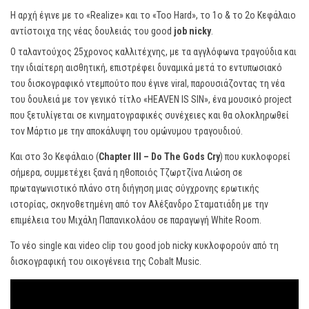
Η αρχή έγινε με το «Realize» και το «Too Hard», το 1ο & το 2ο Κεφάλαιο
αντίστοιχα της νέας δουλειάς του good
job nicky
.
Ο ταλαντούχος 25χρονος καλλιτέχνης, με τα αγγλόφωνα τραγούδια και
την ιδιαίτερη αισθητική, επιστρέφει δυναμικά μετά το εντυπωσιακό
του δισκογραφικό ντεμπούτο που έγινε viral, παρουσιάζοντας τη νέα
του δουλειά με τον γενικό τίτλο «HEAVEN IS SIN», ένα μουσικό project
που ξετυλίγεται σε κινηματογραφικές συνέχειες και θα ολοκληρωθεί
τον Μάρτιο με την αποκάλυψη του ομώνυμου τραγουδιού.
Και στο 3ο Κεφάλαιο (
Chapter III – Do The Gods Cry
) που κυκλοφορεί
σήμερα, συμμετέχει ξανά η ηθοποιός Τζωρτζίνα Λιώση σε
πρωταγωνιστικό πλάνο στη διήγηση μιας σύγχρονης ερωτικής
ιστορίας, σκηνοθετημένη από τον Αλέξανδρο Σταματιάδη με την
επιμέλεια του Μιχάλη Παπανικολάου σε παραγωγή White Room.
Το νέο single και video clip του good job nicky κυκλοφορούν από τη
δισκογραφική του οικογένεια της Cobalt Music.