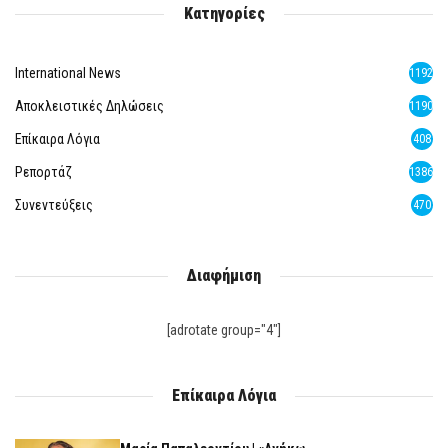
Κατηγορίες
International News
1192
Αποκλειστικές Δηλώσεις
1190
Επίκαιρα Λόγια
408
Ρεπορτάζ
1386
Συνεντεύξεις
470
Διαφήμιση
[adrotate group="4"]
Επίκαιρα Λόγια