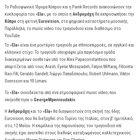
To Ραδιοφωνικό Ίδρυμα Κύπρου και η Panik Records ανακοινώνουν την
κυκλοφορία του «
Ela
», με το οποίο η
Ανδρομάχη
θα εκπροσωπήσει την
Κύπρο
στη φετινή
Eurovision
, στα ψηφιακά καταστήματα μουσικής.
Παράλληλα, το music video του τραγουδιού είναι διαθέσιμο στο
YouTube.
Το «
Ela
» είναι ένα μοντέρνο τραγούδι με ethnicεπιρροές, σε αγγλικό και
ελληνικό στίχο. Το τραγούδι υπογράφει μία παγκόσμια ομάδα
διακεκριμένων συνθετών υπό τον Alex Papaconstantinou που
απαρτίζεται από τους Arash, Eyelar Mirzazadeh, Fatjon Miftaraj, Filloreta
Raci Fifi, Geraldo Sandell, Γιώργο Παπαδόπουλο, Robert Uhlmann, Viktor
Svensson και Yll Limani.
Το «
Ela
» συνοδεύεται από ένα ατμοσφαιρικό music video, που
σκηνοθέτησε ο
GeorgeMpenioudakis
.
Η
Ανδρομάχη
και το «
Ela
» θα διαγωνιστούν στη σκηνή της 66ης
Eurovision, που θα διεξαχθεί στο Τορίνο της Ιταλίας, στον β’ ημιτελικό,
στις 12 Μαΐου. Η επιμέλεια της παρουσίασης του τραγουδιού επί
σκηνής έχει ανατεθεί στους διεθνώς καταξιωμένους καλλιτεχνικούς