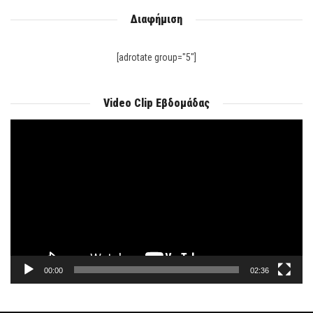
Διαφήμιση
[adrotate group="5"]
Video Clip Εβδομάδας
Πρόγραμμα
Αναπαραγωγής
Βίντεο
00:00
02:36