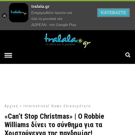
tralala.gr
Αρχική
Συνεντεύξεις
Ρεπορτάζ
ΚΑΤΕΒΑΣΤΕ
Ενημερωθείτε πρώτοι για
όλα τα μουσικά νέα
ΔΩΡΕΑΝ - στο Google Play
Αρχική
»
International News
Επικαιρότητα
«Can’t Stop Christmas» | Ο Robbie
Williams δίνει το σύνθημα για τα
Χριστούγεννα της πανδημίας!