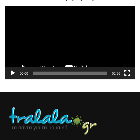
Πρόγραμμα
Αναπαραγωγής
Βίντεο
00:00
02:36