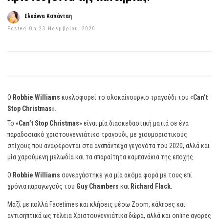
Ελεάννα Καπάνταη
Posted On 23 Νοεμβρίου, 2020
O
Robbie Williams
κυκλοφορεί το ολοκαίνουργιο τραγούδι του «
Can’t
Stop Christmas
».
Το «
Can’t Stop Christmas
» είναι μία διασκεδαστική ματιά σε ένα
παραδοσιακό χριστουγεννιάτικο τραγούδι, με χιουμοριστικούς
στίχους που αναφέρονται στα αναπάντεχα γεγονότα του 2020, αλλά και
μία χαρούμενη μελωδία και τα απαραίτητα καμπανάκια της εποχής.
Ο
Robbie Williams
συνεργάστηκε για μία ακόμα φορά με τους επί
χρόνια παραγωγούς του
Guy Chambers
και
Richard Flack
.
Μαζί με πολλά Facetimes και κλήσεις μέσω Zoom, κάλτσες και
αντισηπτικά ως τέλεια Χριστουγεννιάτικα δώρα, αλλά και online αγορές