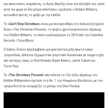
και αποστάσεις ασφαλείας, «
ο Άγιος Βασίλης είναι στο έλκηθρό του, αλλά
αυτή την φορά σε δύο μέτρα απόσταση
», σχολίασε ο Robbie Williams,
αντικαθιστώντας το φόβο με την ελπίδα.
Το «
Can’t Stop Christmas
» είναι μια νέα προσθήκη στο πολυσυζητημένο
δίσκο «The Christmas Present», το πρώτο χριστουγεννιάτικο άλμπουμ
του Robbie Williams, το οποίο κυκλοφόρησε το 2019 από την Columbia
Records / Sony Music.
Ο διπλός δίσκος περιλαμβάνει μια φανταστική μίξη πρωτότυπων
τραγουδιών, αλλά και ξεχωριστών γιορτινών διασκευών με συμμετοχές
από αστέρες όπως οι Rod Stewart, Bryan Adams, Jamie Cullum και
Tyson Fury.
Το «
The Christmas Present
» αποτέλεσε το 13ο σόλο άλμπουμ του
Robbie Williamsπου έφτασε στο No. 1 του Ηνωμένου Βασιλείου, με τον
τραγουδιστή να ισοφαρίζει το ρεκόρ του Elvis Presley.