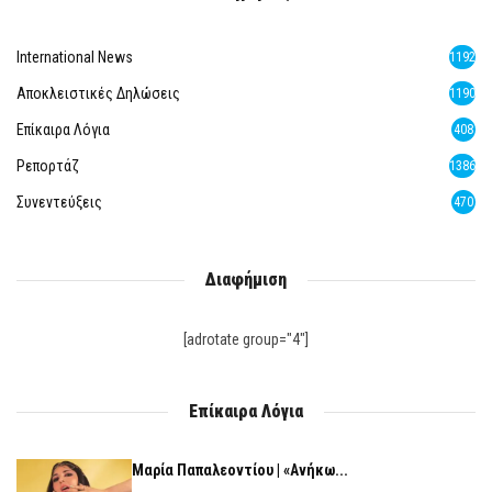
International News
1192
Αποκλειστικές Δηλώσεις
1190
Επίκαιρα Λόγια
408
Ρεπορτάζ
1386
Συνεντεύξεις
470
Διαφήμιση
[adrotate group="4"]
Επίκαιρα Λόγια
Μαρία Παπαλεοντίου | «Ανήκω...