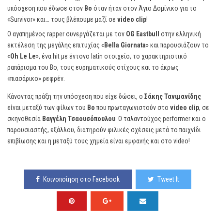
υπόσχεση που έδωσε στον
Bo
όταν ήταν στον Άγιο Δομίνικο για το
«Survivor» και… τους βλέπουμε μαζί σε
video clip
!
Ο αγαπημένος rapper συνεργάζεται με τον
OG Eastbull
στην ελληνική
εκτέλεση της μεγάλης επιτυχίας «
Bella Giornata
» και παρουσιάζουν το
«
Oh Le Le
», ένα hit με έντονο latin στοιχείο, το χαρακτηριστικό
ραπάρισμα του Bo, τους ευρηματικούς στίχους και το άκρως
«πιασάρικο» ρεφρέν.
Κάνοντας πράξη την υπόσχεση που είχε δώσει, ο
Σάκης Τανιμανίδης
είναι μεταξύ των φίλων του
Bo
που πρωταγωνιστούν στο
video clip
, σε
σκηνοθεσία
Βαγγέλη Τσαουσόπουλου
. Ο ταλαντούχος performer και ο
παρουσιαστής, εξάλλου, διατηρούν φιλικές σχέσεις μετά το παιχνίδι
επιβίωσης και η μεταξύ τους χημεία είναι εμφανής και στο video!
Κοινοποίηση στο Facebook
Tweet It