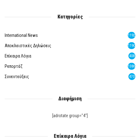
Κατηγορίες
International News
1192
Αποκλειστικές Δηλώσεις
1190
Επίκαιρα Λόγια
408
Ρεπορτάζ
1386
Συνεντεύξεις
470
Διαφήμιση
[adrotate group="4"]
Επίκαιρα Λόγια