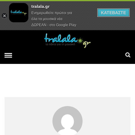
tralala.gr
Αρχική
Συνεντεύξεις
Ρεπορτάζ
ΚΑΤΕΒΑΣΤΕ
Ενημερωθείτε πρώτοι για
όλα τα μουσικά νέα
ΔΩΡΕΑΝ - στο Google Play