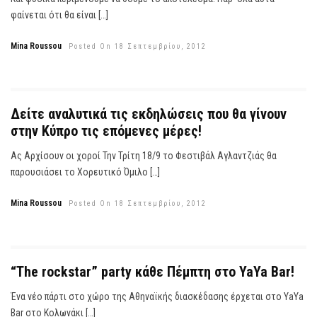
φαίνεται ότι θα είναι […]
Mina Roussou
Posted On 18 Σεπτεμβρίου, 2012
Δείτε αναλυτικά τις εκδηλώσεις που θα γίνουν
στην Κύπρο τις επόμενες μέρες!
Ας Αρχίσουν οι χοροί Την Τρίτη 18/9 το Φεστιβάλ Αγλαντζιάς θα
παρουσιάσει το Χορευτικό Όμιλο […]
Mina Roussou
Posted On 18 Σεπτεμβρίου, 2012
“The rockstar” party κάθε Πέμπτη στο YaYa Bar!
Ένα νέο πάρτι στο χώρο της Αθηναϊκής διασκέδασης έρχεται στο YaYa
Bar στο Κολωνάκι […]