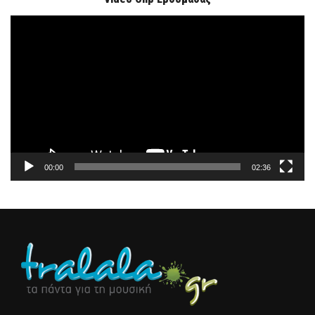
Πρόγραμμα
Αναπαραγωγής
Βίντεο
00:00
02:36