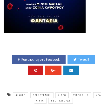
Κοινοποίηση στο Facebook
Tweet It
SINGLE
SOUNDTRACK
VIDEO
VIDEO CLIP
ΝΈΑ
ΤΑΙΝΊΑ
ΝΈΟ ΤΡΑΓΟΎΔΙ