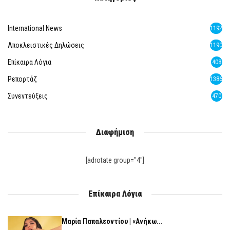
International News
1192
Αποκλειστικές Δηλώσεις
1190
Επίκαιρα Λόγια
408
Ρεπορτάζ
1386
Συνεντεύξεις
470
Διαφήμιση
[adrotate group="4"]
Επίκαιρα Λόγια
Μαρία Παπαλεοντίου | «Ανήκω...