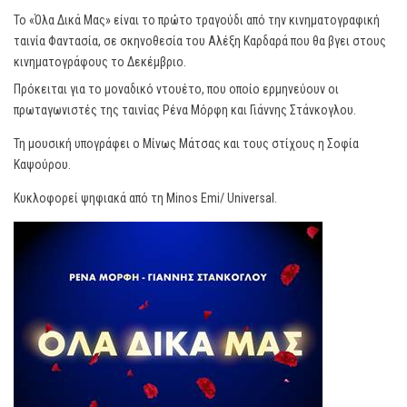
Το «Όλα Δικά Μας» είναι το πρώτο τραγούδι από την κινηματογραφική
ταινία Φαντασία, σε σκηνοθεσία του Αλέξη Καρδαρά που θα βγει στους
κινηματογράφους το Δεκέμβριο.
Πρόκειται για το μοναδικό ντουέτο, που οποίο ερμηνεύουν οι
πρωταγωνιστές της ταινίας Ρένα Μόρφη και Γιάννης Στάνκογλου.
Τη μουσική υπογράφει ο Μίνως Μάτσας και τους στίχους η Σοφία
Καψούρου.
Κυκλοφορεί ψηφιακά από τη Minos Emi/ Universal.