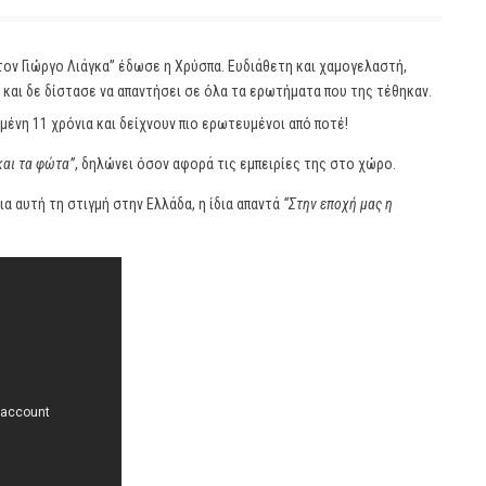
ον Γιώργο Λιάγκα” έδωσε η Χρύσπα. Ευδιάθετη και χαμογελαστή,
α και δε δίστασε να απαντήσει σε όλα τα ερωτήματα που της τέθηκαν.
μένη 11 χρόνια και δείχνουν πιο ερωτευμένοι από ποτέ!
και τα φώτα”
, δηλώνει όσον αφορά τις εμπειρίες της στο χώρο.
α αυτή τη στιγμή στην Ελλάδα, η ίδια απαντά
“Στην εποχή μας η