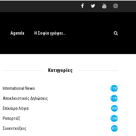
s
Agenda
Η Σοφία γράφει…
Κατηγορίες
International News
1192
Αποκλειστικές Δηλώσεις
1190
Επίκαιρα Λόγια
408
Ρεπορτάζ
1386
Συνεντεύξεις
470