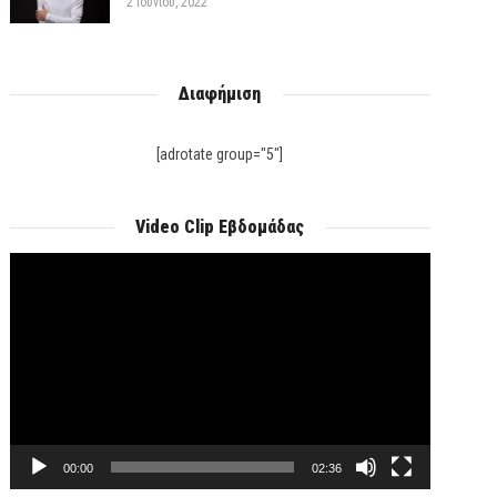
2 Ιουνίου, 2022
Διαφήμιση
[adrotate group="5"]
Video Clip Εβδομάδας
Πρόγραμμα
Αναπαραγωγής
Βίντεο
00:00
02:36