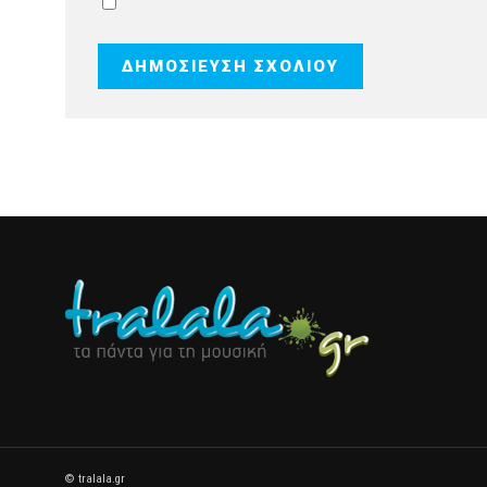
© tralala.gr