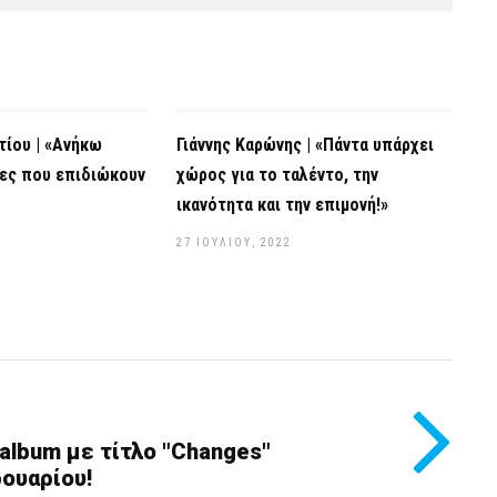
ίου | «Ανήκω
Γιάννης Καρώνης | «Πάντα υπάρχει
νες που επιδιώκουν
χώρος για το ταλέντο, την
ικανότητα και την επιμονή!»
27 ΙΟΥΛΊΟΥ, 2022
υ album με τίτλο "Changes"
ουαρίου!