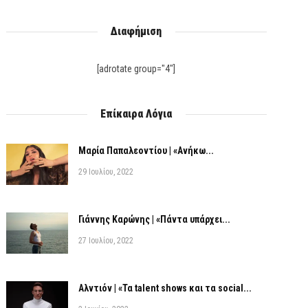
Διαφήμιση
[adrotate group="4"]
Επίκαιρα Λόγια
Μαρία Παπαλεοντίου | «Ανήκω...
29 Ιουλίου, 2022
Γιάννης Καρώνης | «Πάντα υπάρχει...
27 Ιουλίου, 2022
Αλντιόν | «Τα talent shows και τα social...